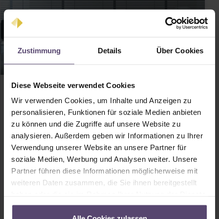
Zustimmung
Details
Über Cookies
Diese Webseite verwendet Cookies
Ratgeber
Wir verwenden Cookies, um Inhalte und Anzeigen zu
Jalousien im Winter reinigen – der Kälte
personalisieren, Funktionen für soziale Medien anbieten
zum Trotz
zu können und die Zugriffe auf unsere Website zu
analysieren. Außerdem geben wir Informationen zu Ihrer
Rund ums Jahr heben Jalousien unsere Wohnqualität, doch im
Winter vernachlässigen wir oft ihre Reinigung. In der kalten
Verwendung unserer Website an unsere Partner für
Jahreszeit hält der praktische Sonnenschutz die Heizungswärme im
soziale Medien, Werbung und Analysen weiter. Unsere
Haus und die Winterkälte draußen, und gerade das ist das Problem:
Partner führen diese Informationen möglicherweise mit
Wer hat schon Lust, die warme Umgebung zu verlassen und sich
womöglich mit gefrierendem Waschwasser herumzuschlagen?
weiteren Daten zusammen, die Sie ihnen bereitgestellt
Praktisch in der Nutzung, …
haben oder die sie im Rahmen Ihrer Nutzung der Dienste
gesammelt haben.
23.08.2025
2 Min. Lesezeit
Alle Cookies zulassen