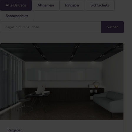
Alle Beiträge
Allgemein
Ratgeber
Sichtschutz
Sonnenschutz
Beiträge durchsuchen
Suchen
Ratgeber