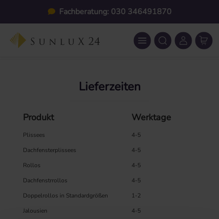
Zum Hauptinhalt springen
Fachberatung: 030 346491870
Lieferzeiten
Produkt
Werktage
Plissees
4-5
Dachfensterplissees
4-5
Rollos
4-5
Dachfenstrrollos
4-5
Doppelrollos in Standardgrößen
1-2
Jalousien
4-5