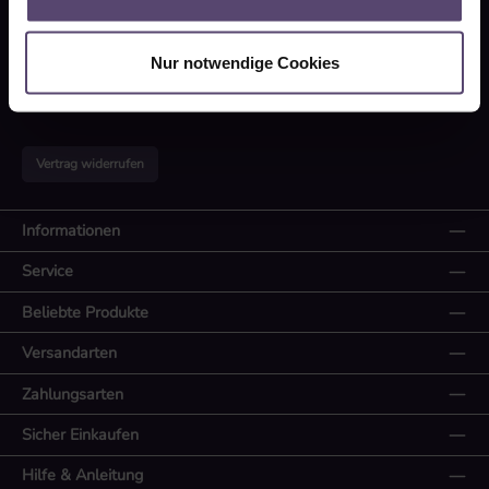
Tel:
info@sunlux24.de
E-mail:
Montag-Freitag: 09:00 - 16:00 Uhr
Nur notwendige Cookies
Oder über unser
Kontaktformular
.
Vertrag widerrufen
Informationen
Service
Beliebte Produkte
Versandarten
Zahlungsarten
Sicher Einkaufen
Hilfe & Anleitung