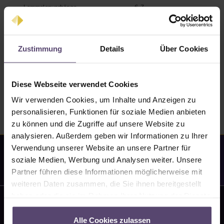
Lammelenvorhänge
6-7
Holzjalousien 25mm, 50mm
8-10
Aussenjalousien
20-25
Zustimmung
Details
Über Cookies
Aussenrollo Screen
30-35
Vorbaurollläden
10-14
Diese Webseite verwendet Cookies
Fliegengitter
3-4
Wir verwenden Cookies, um Inhalte und Anzeigen zu
personalisieren, Funktionen für soziale Medien anbieten
zu können und die Zugriffe auf unsere Website zu
analysieren. Außerdem geben wir Informationen zu Ihrer
Verwendung unserer Website an unsere Partner für
soziale Medien, Werbung und Analysen weiter. Unsere
Partner führen diese Informationen möglicherweise mit
Fachberatung: 030 346491870
weiteren Daten zusammen, die Sie ihnen bereitgestellt
Service-Hotline
haben oder die sie im Rahmen Ihrer Nutzung der Dienste
gesammelt haben.
Unterstützung und Beratung unter:
Alle Cookies zulassen
030 346491870