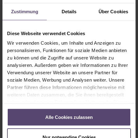
Zustimmung
Details
Über Cookies
Je nach Material der Lamellen lassen sich diese jeweils
im einzelnen mehr oder weniger leicht reinigen. Bei
Textilien bietet sich beispielsweise die Behandlung mit
lauwarmen Wasser, eventuell Textilreiniger und
Diese Webseite verwendet Cookies
Lappen für Verschmutzungen an. Lamellen aus
Wir verwenden Cookies, um Inhalte und Anzeigen zu
Kunststoff oder Aluminium sind indes generell sehr
personalisieren, Funktionen für soziale Medien anbieten
pflegeleicht.
zu können und die Zugriffe auf unsere Website zu
analysieren. Außerdem geben wir Informationen zu Ihrer
Für welche Fenster eignen sich
Verwendung unserer Website an unsere Partner für
soziale Medien, Werbung und Analysen weiter. Unsere
Lamellenvorhänge?
Partner führen diese Informationen möglicherweise mit
Lamellenvorhänge eignen sich für nahezu alle Fenster
weiteren Daten zusammen, die Sie ihnen bereitgestellt
und insbesondere für große und breite Fenster sowie
haben oder die sie im Rahmen Ihrer Nutzung der Dienste
auch Fenstertüren. Darüber hinaus sind sie ideal sowohl
gesammelt haben.
für rechteckige Fenster als auch für Sonderformen wie
Alle Cookies zulassen
beispielsweise Rundungen oder Dreiecke.
Nur notwendige Cookies