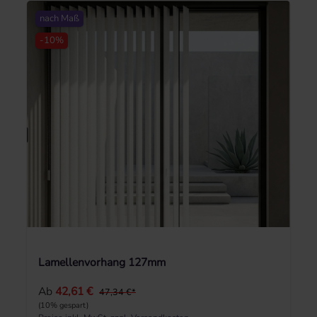
nach Maß
-10%
Lamellenvorhang 127mm
Regulärer Preis:
Ab
42,61 €
47,34 €*
(10% gespart)