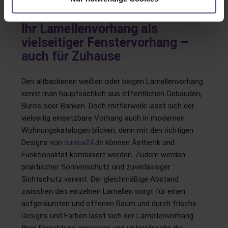
Ihr Lamellenvorhang als
vielseitiger Fenstervorhang –
auch für Zuhause
Den altbackenen weißen oder beigen Lamellenvorhang
kennt man hauptsächlich aus öffentlichen Gebäuden,
Büros oder Banken. Doch mittlerweile lässt sich der
vielseitig einsetzbare Vorhang auch in modernen
Wohnungskatalogen blicken, denn mit den richtigen
Designs von
sunlux24.de
können Ästhetik und
Funktionalität kombiniert werden. Zudem werden
praktischer Sonnenschutz und zuverlässiger
Sichtschutz vereint. Der gleichmäßige Abstand
zwischen den einzelnen Lamellen sorgt für einen
aufgeräumten und offenen Raum und durch frische
Designs und Farben lässt sich der Lamellenvorhang