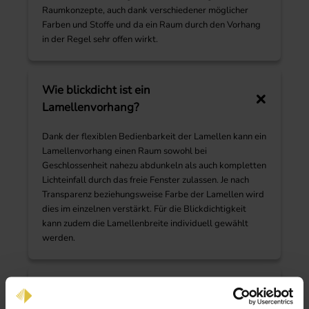
Raumkonzepte, auch dank verschiedener möglicher
Farben und Stoffe und da ein Raum durch den Vorhang
in der Regel sehr offen wirkt.
Wie blickdicht ist ein
Lamellenvorhang?
Dank der flexiblen Bedienbarkeit der Lamellen kann ein
Lamellenvorhang einen Raum sowohl bei
Geschlossenheit nahezu abdunkeln als auch kompletten
Lichteinfall durch das freie Fenster zulassen. Je nach
Transparenz beziehungsweise Farbe der Lamellen wird
dies im einzelnen verstärkt. Für die Blickdichtigkeit
kann zudem die Lamellenbreite individuell gewählt
werden.
Kann man Lamellenvorhänge
waschen?