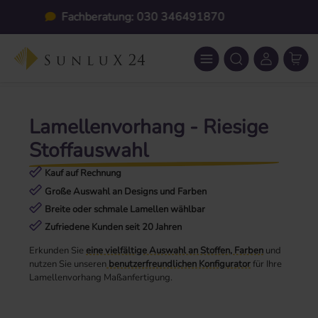
Zum Hauptinhalt springen
Individuelle Maßanfertigung
Lamellenvorhang - Riesige
Stoffauswahl
Kauf auf Rechnung
Große Auswahl an Designs und Farben
Breite oder schmale Lamellen wählbar
Zufriedene Kunden seit 20 Jahren
Erkunden Sie
eine vielfältige Auswahl an Stoffen, Farben
und
nutzen Sie unseren
benutzerfreundlichen Konfigurator
für Ihre
Lamellenvorhang Maßanfertigung.