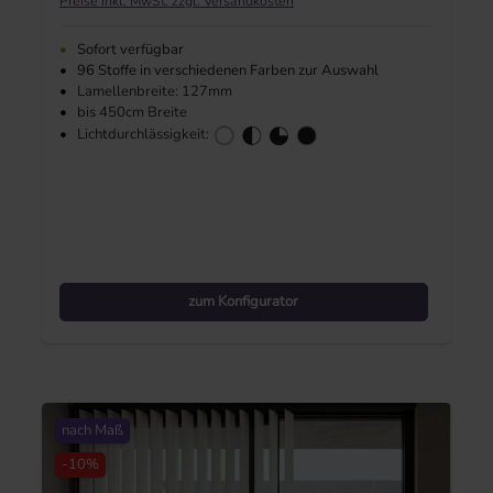
Preise inkl. MwSt. zzgl. Versandkosten
•
Sofort verfügbar
•
96 Stoffe in verschiedenen Farben zur Auswahl
•
Lamellenbreite: 127mm
•
bis 450cm Breite
•
Lichtdurchlässigkeit:
zum Konfigurator
nach Maß
-10%