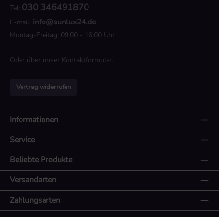
030 346491870
Tel:
info@sunlux24.de
E-mail:
Montag-Freitag: 09:00 - 16:00 Uhr
Oder über unser
Kontaktformular
.
Vertrag widerrufen
Informationen
Service
Beliebte Produkte
Versandarten
Zahlungsarten