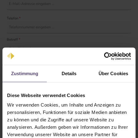
Telefon
*
Betreff
*
Kommentar
*
Zustimmung
Details
Über Cookies
Diese Webseite verwendet Cookies
Diese Seite ist durch reCAPTCHA geschützt und es gelten die
Wir verwenden Cookies, um Inhalte und Anzeigen zu
Datenschutzrichtlinie
und
Nutzungsbedingungen
.
personalisieren, Funktionen für soziale Medien anbieten
Datenschutz
zu können und die Zugriffe auf unsere Website zu
Ich habe die
Datenschutzbestimmungen
zur Kenntnis genommen und
analysieren. Außerdem geben wir Informationen zu Ihrer
die
AGB
gelesen und bin mit ihnen einverstanden.
*
Verwendung unserer Website an unsere Partner für