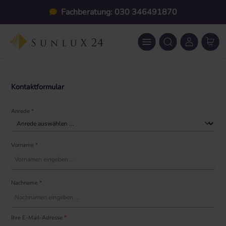
Zum Hauptinhalt springen
Fachberatung: 030 346491870
Kontaktformular
Anrede
*
Vorname
*
Nachname
*
Ihre E-Mail-Adresse
*