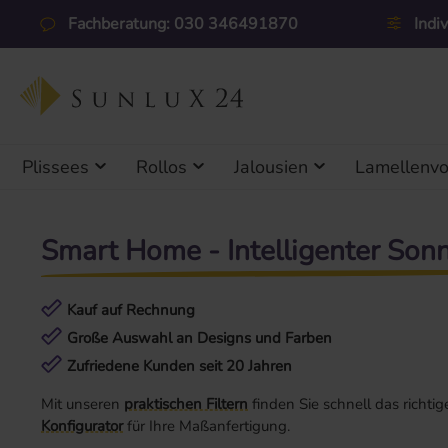
 Hauptinhalt springen
Zur Suche springen
Zur Hauptnavigation springen
Fachberatung: 030 346491870
Indi
Plissees
Rollos
Jalousien
Lamellenv
Smart Home - Intelligenter Son
Kauf auf Rechnung
Große Auswahl an Designs und Farben
Zufriedene Kunden seit 20 Jahren
Mit unseren
praktischen Filtern
finden Sie
schnell das richt
Konfigurator
für Ihre Maßanfertigung.