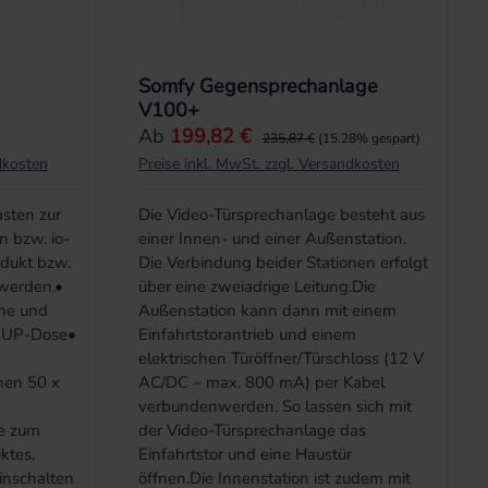
Somfy Gegensprechanlage
V100+
Verkaufspreis:
Ab
199,82 €
Regulärer Preis:
235,87 €
(15.28% gespart)
dkosten
Preise inkl. MwSt. zzgl. Versandkosten
sten zur
Die Video-Türsprechanlage besteht aus
n bzw. io-
einer Innen- und einer Außenstation.
dukt bzw.
Die Verbindung beider Stationen erfolgt
werden.•
über eine zweiadrige Leitung.Die
che und
Außenstation kann dann mit einem
 UP-Dose•
Einfahrtstorantrieb und einem
elektrischen Türöffner/Türschloss (12 V
nen 50 x
AC/DC – max. 800 mA) per Kabel
verbundenwerden. So lassen sich mit
te zum
der Video-Türsprechanlage das
ktes,
Einfahrtstor und eine Haustür
inschalten
öffnen.Die Innenstation ist zudem mit