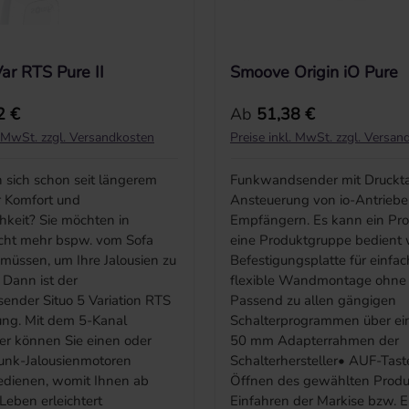
Var RTS Pure II
Smoove Origin iO Pure
r Preis:
Regulärer Preis:
2 €
Ab
51,38 €
. MwSt. zzgl. Versandkosten
Preise inkl. MwSt. zzgl. Versan
 sich schon seit längerem
Funkwandsender mit Druckta
 Komfort und
Ansteuerung von io-Antriebe
keit? Sie möchten in
Empfängern. Es kann ein Pro
icht mehr bspw. vom Sofa
eine Produktgruppe bedient 
müssen, um Ihre Jalousien zu
Befestigungsplatte für einfa
Dann ist der
flexible Wandmontage ohne
ender Situo 5 Variation RTS
Passend zu allen gängigen
sung. Mit dem 5-Kanal
Schalterprogrammen über ei
r können Sie einen oder
50 mm Adapterrahmen der
unk-Jalousienmotoren
Schalterhersteller• AUF-Tas
edienen, womit Ihnen ab
Öffnen des gewählten Produ
 Leben erleichtert
Einfahren der Markise bzw. E