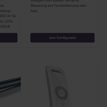
 -
Verlegen von Kabeln, einfache
al:
Steuerung per Fernbedienung oder
istung -
App.
 200 W für
für LEDs
822618
zum Konfigurator