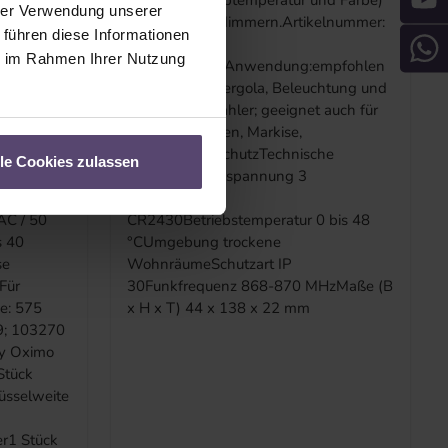
schutz
(Helligkeit, Farbtemperatur und Farbe)
hrer Verwendung unserer
und Heizungsdimmern.Artikelnummer:
 führen diese Informationen
rektur.
1870369
ie im Rahmen Ihrer Nutzung
osition für
oder 1811636Anwendung:empfohlen
ann
für Raffstore,Pergola, Beleuchtung und
atibilität
Heizwärmestrahler; geeignet auch für
Rollladen,Screen, Markise,
chnische
InnensonnenschutzTechnische
lle Cookies zulassen
 17
Daten:Betriebsspannung 3
VBatterietyp
AC / 50
CR2430Betriebstemperatur 0 bis 48
s 40
°CUmgebung trockene
se
WohnräumeSchutzart IP
Für
30Funkfrequenz 868-870 MHzMaße (B
e: 575
x H x T) 44 x 138 x 22 mm
9; 103270
fy Oximo
Stück
üsselweite
er1 Stück