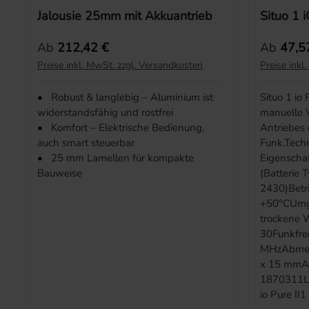
Jalousie 25mm mit Akkuantrieb
Situo 1 i
Regulärer Preis:
Reguläre
Ab
212,42 €
Ab
47,5
Preise inkl. MwSt. zzgl. Versandkosten
Preise inkl
•
Robust & langlebig – Aluminium ist
Situo 1 io
widerstandsfähig und rostfrei
manuelle V
•
Komfort – Elektrische Bedienung,
Antriebes
auch smart steuerbar
Funk.Tech
•
25 mm Lamellen für kompakte
Eigenscha
Bauweise
(Batterie 
2430)Betri
+50°CUmg
trockene 
30Funkfre
MHzAbmes
x 15 mmAr
1870311Li
io Pure II