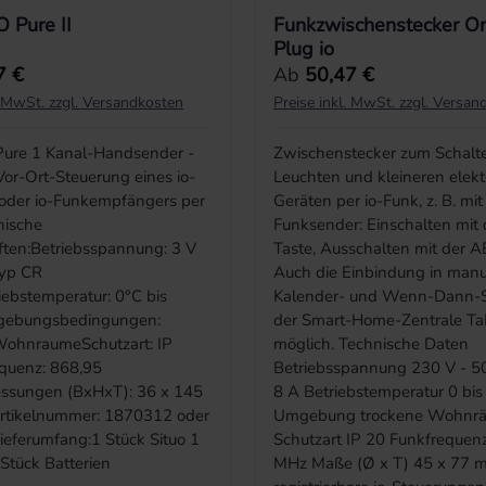
O Pure II
Funkzwischenstecker On
Plug io
r Preis:
Regulärer Preis:
7 €
Ab
50,47 €
. MwSt. zzgl. Versandkosten
Preise inkl. MwSt. zzgl. Versan
 Pure 1 Kanal-Handsender -
Zwischenstecker zum Schalt
or-Ort-Steuerung eines io-
Leuchten und kleineren elekt
 oder io-Funkempfängers per
Geräten per io-Funk, z. B. mi
nische
Funksender: Einschalten mit
ften:Betriebsspannung: 3 V
Taste, Ausschalten mit der A
Typ CR
Auch die Einbindung in manu
ebstemperatur: 0°C bis
Kalender- und Wenn-Dann-S
ebungsbedingungen:
der Smart-Home-Zentrale Ta
WohnraumeSchutzart: IP
möglich. Technische Daten
quenz: 868,95
Betriebsspannung 230 V - 50
sungen (BxHxT): 36 x 145
8 A Betriebstemperatur 0 bis
tikelnummer: 1870312 oder
Umgebung trockene Wohnr
eferumfang:1 Stück Situo 1
Schutzart IP 20 Funkfreque
1 Stück Batterien
MHz Maße (Ø x T) 45 x 77 