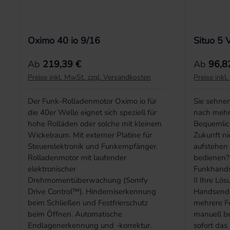
Oximo 40 io 9/16
Situo 5 
Regulärer Preis:
Reguläre
Ab
219,39 €
Ab
96,8
Preise inkl. MwSt. zzgl. Versandkosten
Preise inkl
Der Funk-Rolladenmotor Oximo io für
Sie sehnen
die 40er Welle eignet sich speziell für
nach mehr
hohe Rolläden oder solche mit kleinem
Bequemlich
Wickelraum. Mit externer Platine für
Zukunft n
Steuerelektronik und Funkempfänger.
aufstehen 
Rolladenmotor mit laufender
bedienen? 
elektronischer
Funkhands
Drehmomentüberwachung (Somfy
II Ihre Lö
Drive Control™). Hinderniserkennung
Handsende
beim Schließen und Festfrierschutz
mehrere F
beim Öffnen. Automatische
manuell b
Endlagenerkennung und -korrektur.
sofort das