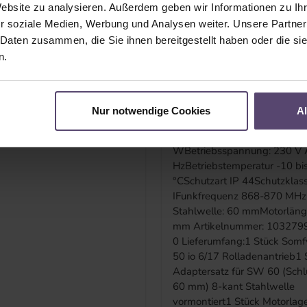
ebungsbedingungen:
beim Schließen und Festfrier
Website zu analysieren. Außerdem geben wir Informationen zu I
WohnraumeSchutzart: IP
beim Öffnen. Automatische
r soziale Medien, Werbung und Analysen weiter. Unsere Partner
quenz: 868,95
Endlagenerkennung und -kor
 Daten zusammen, die Sie ihnen bereitgestellt haben oder die s
sungen (BxHxT): 36 x 145
Eine frei wählbare Zwischenp
n.
rtikelnummer: 1870327
den Licht- und Sichtschutz k
328 Lieferumfang:1 Stück
eingelernt werden. Volle Komp
1 Stück Batterien
mit allen io-
Steuerungskomponenten. Te
Nur notwendige Cookies
A
details:Motor: 6 NmDrehzahl:
U/minNennleistung: 90
WBetriebsspannung: 230 V 
HzBetriebstemperatur -10 bi
°CSchutzart IP 44Schutzklas
IFunkfrequenz 868-870 MHz
Stahlwelle: 60 mmMotorläng
mm Artikelnummer: 103279
0 Lieferumfang:1 Stück Som
50 io 6/17 Rolladenantrieb1 
Adaptersatz für SW 60 (Schl
60 mm) 8-kant Stahlwelle
vormontiert1 Stück Motorlag