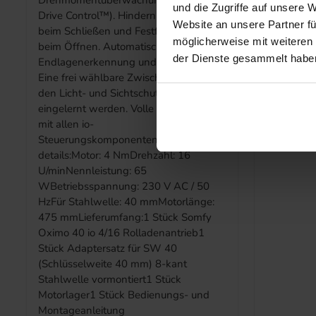
Drehmomentüberwachung (Somfy
+50°CUmg
und die Zugriffe auf unsere 
Drive Control™). Hinderniserkennung
trockene 
Website an unsere Partner fü
beim Schließen und Festfrierschutz
30Funkfre
möglicherweise mit weiteren
beim Öffnen. Automatische
MHzAbmes
der Dienste gesammelt habe
Endlagenerkennung und -korrektur.
x 15 mm A
Eine frei wählbare Zwischenposition für
oder 1870
den Licht- und Sichtschutz kann
Situo 5 io
eingelernt werden. Volle Kompatibilität
mit allen io-
Steuerungskomponenten.Technische
details:Motor: 4 NmDrehzahl: 16
U/minNennleistung: 65
WBetriebsspannung: 230 V AC / 50
HzFür Stahlwelle: 40 mmMotorlänge:
475 mmLieferumfang:1 Stück Somfy
Oximo 40 io 4/16 Rolladenantrieb1
Stück Adaptersatz für SW 40
(Schlüsselweite 40 mm) 8-kant
Stahlwelle vormontiert1 Stück
Motorlager1 Stück Bedienungs- und
Montageanleitung