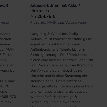
/Off
Jalousie 50mm mit Akku /
elektrisch
Regulärer Preis:
Ab
254,78 €
dkosten
Preise inkl. MwSt. zzgl. Versandkosten
en von
Langlebig & Wetterbeständig –
rischen
Aluminium ist korrosionsbeständig und
t einem
eignet sich ideal für Innen- und
 der AUF-
Außenbereiche. Effiziente Licht- &
B-Taste.
Sichtregulierung – Die 50mm Lamellen
elle,
bieten eine bessere Kontrolle über Licht
zenarien
und Privatsphäre. Kabelloser Komfort –
Homa ist
Der Akkuantrieb ermöglicht eine
einfache und flexible Steuerung ohne
 Hz, max.
störende Kabel. Energieeffizient –
 40 °C
Durch gezielte Lichtlenkung kann Heiz-
äume
und Klimatisierungsenergie gespart
nz 868-870
werden. Einfache Montage &
mm Max.
Bedienung – Kein aufwendiges