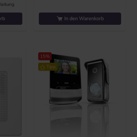
leitung
rb
In den Warenkorb
15
%
Tipp