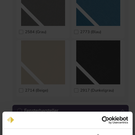
2584 (Grau)
2773 (Blau)
2714 (Beige)
2917 (Dunkelgrau)
Fensterhersteller
Unsere Dachfensterrollos werden für die folgenden
Hersteller maßgeschneidert produziert.