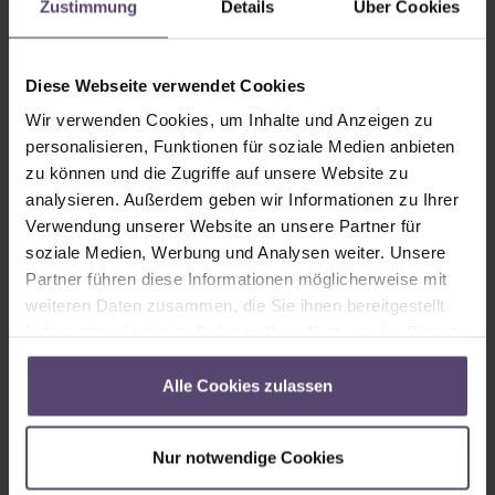
Zustimmung
Details
Über Cookies
Velux
Roto
unbekannter
Diese Webseite verwendet Cookies
Fakro
Hersteller
Wir verwenden Cookies, um Inhalte und Anzeigen zu
personalisieren, Funktionen für soziale Medien anbieten
zu können und die Zugriffe auf unsere Website zu
Modell
analysieren. Außerdem geben wir Informationen zu Ihrer
Verwendung unserer Website an unsere Partner für
Bitte das gewünschte Velux Modell auswählen
soziale Medien, Werbung und Analysen weiter. Unsere
Partner führen diese Informationen möglicherweise mit
weiteren Daten zusammen, die Sie ihnen bereitgestellt
haben oder die sie im Rahmen Ihrer Nutzung der Dienste
gesammelt haben.
Alle Cookies zulassen
Typ Velux
* Bitte den Typ des Velux GGL auswählen
Nur notwendige Cookies