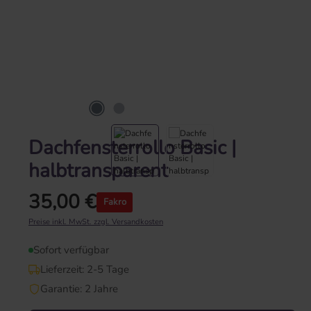
Dachfensterrollo Basic |
halbtransparent
35,00 €
Fakro
Regulärer Preis:
Preise inkl. MwSt. zzgl. Versandkosten
Sofort verfügbar
Lieferzeit: 2-5 Tage
Garantie: 2 Jahre