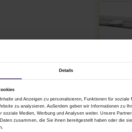
weiß
Sofort verfügbar
Details
Link teilen
Cookies
Einzelpreis inkl. Z
nhalte und Anzeigen zu personalisieren, Funktionen für soziale
Preise inkl. MwSt. zzgl
Website zu analysieren. Außerdem geben wir Informationen zu I
Lieferzeit: 2-5 Tag
r soziale Medien, Werbung und Analysen weiter. Unsere Partner
 Daten zusammen, die Sie ihnen bereitgestellt haben oder die s
Produkt Anzahl: Gib
n.