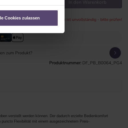
In den Warenkorb
lle Cookies zulassen
* Konfiguration ist unvollständig - bitte prüfen!
gen zum Produkt?
Produktnummer:
DF_PB_B0064_PG4
ben verstellt werden können. Der dadurch erzielte Bedienkomfort
puncto Flexibilität mit einem ausgezeichnetem Preis-