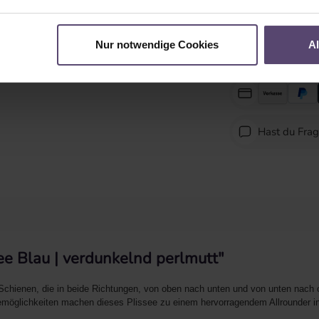
Nur notwendige Cookies
A
Hast du Fra
ee Blau | verdunkelnd perlmutt"
Schienen, die in beide Richtungen, von oben nach unten und von unten nach o
möglichkeiten machen dieses Plissee zu einem hervorragendem Allrounder in 