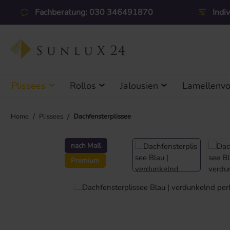
 Hauptinhalt springen
Zur Suche springen
Zur Hauptnavigation springen
Fachberatung: 030 346491870
Indi
Plissees
Rollos
Jalousien
Lamellenv
/
/
Home
Plissees
Dachfensterplissee
Bildergalerie überspringen
nach Maß
Premium