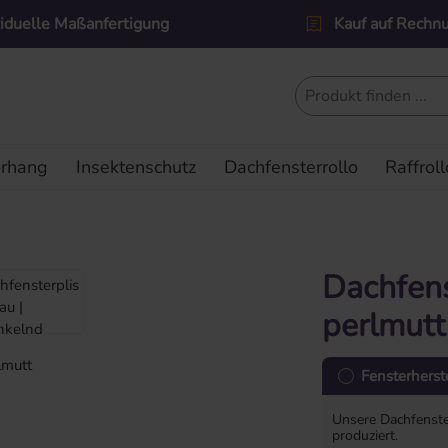
viduelle Maßanfertigung
Kauf auf Rechn
orhang
Insektenschutz
Dachfensterrollo
Raffroll
Dachfens
perlmutt
Fensterherste
Unsere Dachfenste
produziert.