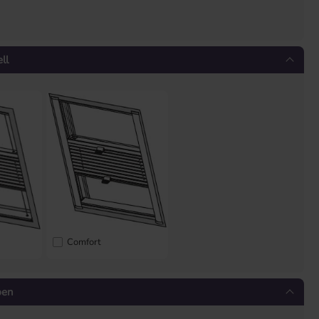
ll
Comfort
ben