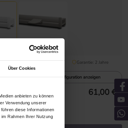
silber
Lieferzeit: 2-5 Tage
Garantie: 2 Jahre
Über Cookies
Konfiguration anzeigen
61,00 € *
ubehör
 Medien anbieten zu können
. Versandkosten
hrer Verwendung unserer
e
Garantie: 2 Jahre
 führen diese Informationen
ie im Rahmen Ihrer Nutzung
 den gewünschten Wert ein oder benutze die Schaltflächen um die Anzah