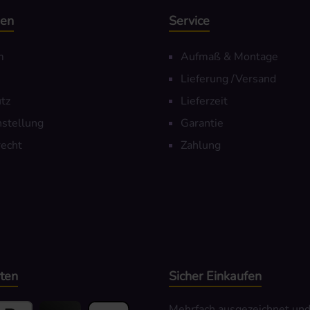
nen
Service
m
Aufmaß & Montage
Lieferung /Versand
tz
Lieferzeit
nstellung
Garantie
echt
Zahlung
ten
Sicher Einkaufen
Mehrfach ausgezeichnet und z