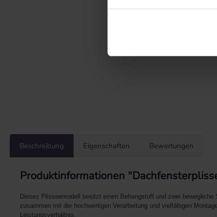
Beschreibung
Eigenschaften
Bewertungen
Produktinformationen "Dachfensterpliss
Dieses Plisseemodell besitzt einen Behangstoff und zwei bewegliche 
zusammen mit der hochwertigen Verarbeitung und vielfältigen Montage
Leistungsverhältnis.