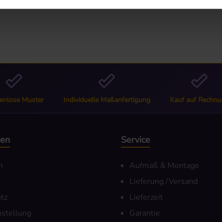
66"
enlose Muster
Individuelle Maßanfertigung
Kauf auf Rechnu
nen
Service
m
Aufmaß & Montage
Lieferung /Versand
tz
Lieferzeit
nstellung
Garantie