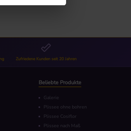
ng
Zufriedene Kunden seit 20 Jahren
Beliebte Produkte
Galerie
Plissee ohne bohren
Plissee Cosiflor
Plissee nach Maß