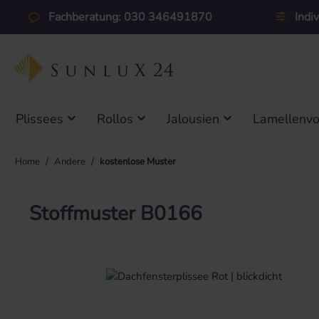
 Hauptinhalt springen
Zur Suche springen
Zur Hauptnavigation springen
Fachberatung: 030 346491870
Indi
Plissees
Rollos
Jalousien
Lamellenv
/
/
Home
Andere
kostenlose Muster
Stoffmuster B0166
Bildergalerie überspringen