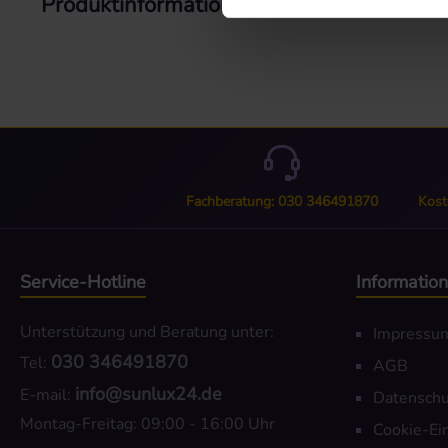
Produktinformationen "Stoffmuster B01
Fachberatung: 030 346491870
Kost
Service-Hotline
Informatio
Unterstützung und Beratung unter:
Impressu
030 346491870
Tel:
AGB
info@sunlux24.de
E-mail:
Datenschu
Montag-Freitag: 09:00 - 16:00 Uhr
Cookie-Ei