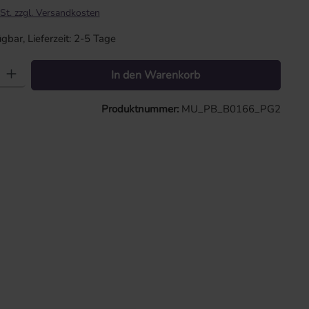
St. zzgl. Versandkosten
gbar, Lieferzeit: 2-5 Tage
: Gib den gewünschten Wert ein oder benutze die Schaltflächen um die 
In den Warenkorb
Produktnummer:
MU_PB_B0166_PG2