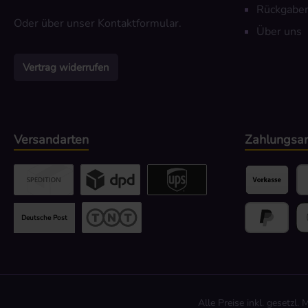
Rückgaber
Oder über unser
Kontaktformular
.
Über uns
Vertrag widerrufen
Versandarten
Zahlungsar
Benutzerdefiniertes Bild 2
Benutzerdefiniertes Bild 3
UPS / DPD
Vorkasse
Pa
Deutsche Post
TNT
Später Beza
Go
Alle Preise inkl. gesetzl.