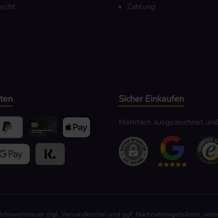
echt
Zahlung
ten
Sicher Einkaufen
Mehrfach ausgezeichnet und z
yPal
Kredit- oder Debitkarte
Apple Pay
hlen
ogle Pay
Kauf auf Rechnung
 Mehrwertsteuer zzgl.
Versandkosten
und ggf. Nachnahmegebühren, wenn