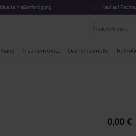
viduelle Maßanfertigung
Kauf auf Rechn
orhang
Insektenschutz
Dachfensterrollo
Raffroll
Regulärer Prei
0,00 €