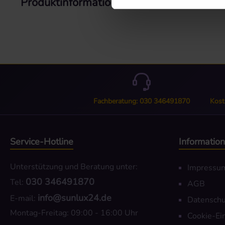
Produktinformationen "Stoffmuster B01
Fachberatung: 030 346491870
Kost
Service-Hotline
Informatio
Unterstützung und Beratung unter:
Impressu
030 346491870
Tel:
AGB
info@sunlux24.de
E-mail:
Datenschu
Montag-Freitag: 09:00 - 16:00 Uhr
Cookie-Ei