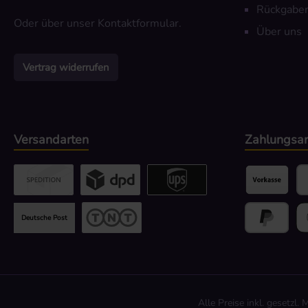
Rückgaber
Oder über unser
Kontaktformular
.
Über uns
Vertrag widerrufen
Versandarten
Zahlungsar
Benutzerdefiniertes Bild 2
Benutzerdefiniertes Bild 3
UPS / DPD
Vorkasse
Pa
Deutsche Post
TNT
Später Beza
Go
Alle Preise inkl. gesetzl.