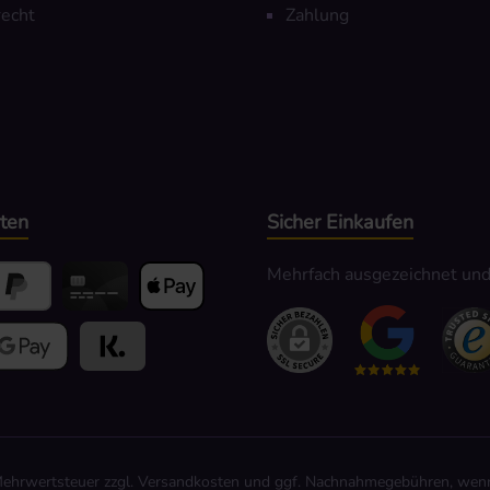
echt
Zahlung
ten
Sicher Einkaufen
Mehrfach ausgezeichnet und z
yPal
Kredit- oder Debitkarte
Apple Pay
hlen
ogle Pay
Kauf auf Rechnung
 Mehrwertsteuer zzgl.
Versandkosten
und ggf. Nachnahmegebühren, wenn