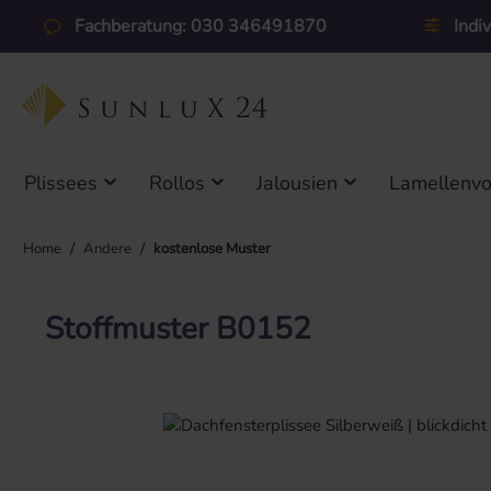
 Hauptinhalt springen
Zur Suche springen
Zur Hauptnavigation springen
Fachberatung: 030 346491870
Indi
Plissees
Rollos
Jalousien
Lamellenv
/
/
Home
Andere
kostenlose Muster
Stoffmuster B0152
Bildergalerie überspringen