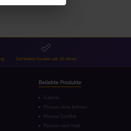
ng
Zufriedene Kunden seit 20 Jahren
Beliebte Produkte
Galerie
Plissee ohne bohren
Plissee Cosiflor
Plissee nach Maß