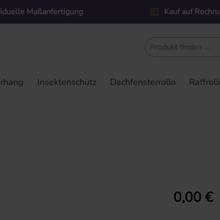
viduelle Maßanfertigung
Kauf auf Rechn
orhang
Insektenschutz
Dachfensterrollo
Raffroll
Regulärer Prei
0,00 €