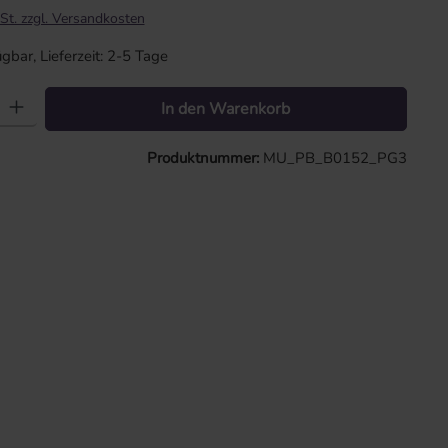
St. zzgl. Versandkosten
gbar, Lieferzeit: 2-5 Tage
: Gib den gewünschten Wert ein oder benutze die Schaltflächen um die 
In den Warenkorb
Produktnummer:
MU_PB_B0152_PG3