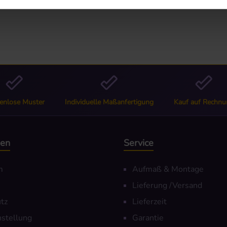
52"
enlose Muster
Individuelle Maßanfertigung
Kauf auf Rechnu
nen
Service
m
Aufmaß & Montage
Lieferung /Versand
tz
Lieferzeit
nstellung
Garantie