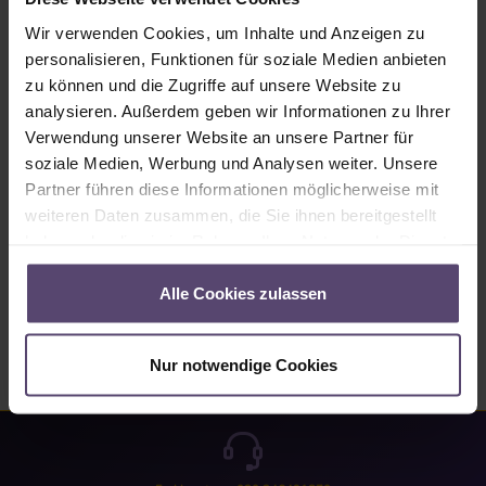
Sofort verfügbar, Lieferzeit: 2-5 Tage
Wir verwenden Cookies, um Inhalte und Anzeigen zu
Produkt Anzahl: Gib den gewünschten Wert ein oder benutze die Schaltflächen um
personalisieren, Funktionen für soziale Medien anbieten
In den Warenkorb
zu können und die Zugriffe auf unsere Website zu
analysieren. Außerdem geben wir Informationen zu Ihrer
Produktnummer:
MU_PB_B0084_PG2
Verwendung unserer Website an unsere Partner für
soziale Medien, Werbung und Analysen weiter. Unsere
Partner führen diese Informationen möglicherweise mit
Beschreibung
weiteren Daten zusammen, die Sie ihnen bereitgestellt
haben oder die sie im Rahmen Ihrer Nutzung der Dienste
Eigenschaften
gesammelt haben.
Bewertungen
Alle Cookies zulassen
Nur notwendige Cookies