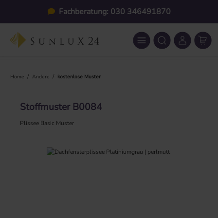
Zum Hauptinhalt springen
Fachberatung: 030 346491870
/
/
Home
Andere
kostenlose Muster
Stoffmuster B0084
Plissee Basic Muster
Bildergalerie überspringen