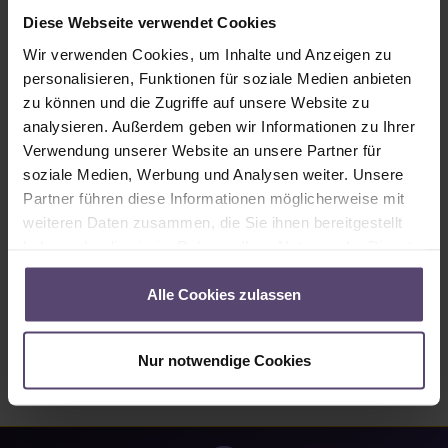
Sofort verfügbar, Lieferzeit: 2-5 Tage
Diese Webseite verwendet Cookies
Produkt Anzahl: Gib den gewünschten Wert ein oder benutze die Schaltflächen um
Wir verwenden Cookies, um Inhalte und Anzeigen zu
In den Warenkorb
personalisieren, Funktionen für soziale Medien anbieten
zu können und die Zugriffe auf unsere Website zu
Produktnummer:
MU_PC_8723_PG2
analysieren. Außerdem geben wir Informationen zu Ihrer
Verwendung unserer Website an unsere Partner für
soziale Medien, Werbung und Analysen weiter. Unsere
Beschreibung
Partner führen diese Informationen möglicherweise mit
• Angaben zum Stoff 8723: • 71% Reflexion • 29%
weiteren Daten zusammen, die Sie ihnen bereitgestellt
Absorption…
Mehr
haben oder die sie im Rahmen Ihrer Nutzung der Dienste
gesammelt haben.
Eigenschaften
Alle Cookies zulassen
Bewertungen
Nur notwendige Cookies