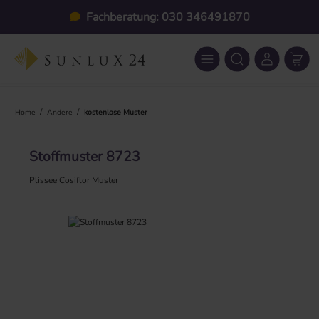
Zum Hauptinhalt springen
Fachberatung: 030 346491870
/
/
Home
Andere
kostenlose Muster
Stoffmuster 8723
Plissee Cosiflor Muster
Bildergalerie überspringen