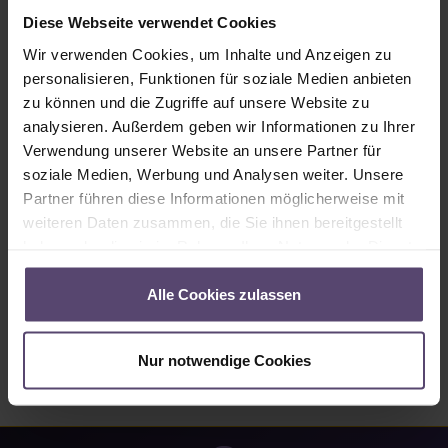
Sofort verfügbar, Lieferzeit: 2-5 Tage
Diese Webseite verwendet Cookies
Produkt Anzahl: Gib den gewünschten Wert ein oder benutze die Schaltflächen um
Wir verwenden Cookies, um Inhalte und Anzeigen zu
In den Warenkorb
personalisieren, Funktionen für soziale Medien anbieten
zu können und die Zugriffe auf unsere Website zu
Produktnummer:
MU_PC_8697_PG3
analysieren. Außerdem geben wir Informationen zu Ihrer
Verwendung unserer Website an unsere Partner für
soziale Medien, Werbung und Analysen weiter. Unsere
Beschreibung
Partner führen diese Informationen möglicherweise mit
• Angaben zum Stoff 8697: • 13% Reflexion • 76%
weiteren Daten zusammen, die Sie ihnen bereitgestellt
Absorption…
Mehr
haben oder die sie im Rahmen Ihrer Nutzung der Dienste
gesammelt haben.
Eigenschaften
Alle Cookies zulassen
Bewertungen
Nur notwendige Cookies