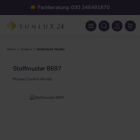
Zum Hauptinhalt springen
Fachberatung: 030 346491870
/
/
Home
Andere
kostenlose Muster
Stoffmuster 8697
Plissee Cosiflor Muster
Bildergalerie überspringen