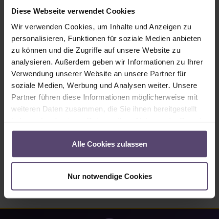
Sofort verfügbar, Lieferzeit: 2-5 Tage
Diese Webseite verwendet Cookies
Produkt Anzahl: Gib den gewünschten Wert ein oder benutze die Schaltflächen um
Wir verwenden Cookies, um Inhalte und Anzeigen zu
In den Warenkorb
personalisieren, Funktionen für soziale Medien anbieten
zu können und die Zugriffe auf unsere Website zu
Produktnummer:
MU_PC_8633_PG3
analysieren. Außerdem geben wir Informationen zu Ihrer
Verwendung unserer Website an unsere Partner für
soziale Medien, Werbung und Analysen weiter. Unsere
Beschreibung
Partner führen diese Informationen möglicherweise mit
• Angaben zum Stoff 8633: • 71% Reflexion • 29%
weiteren Daten zusammen, die Sie ihnen bereitgestellt
Absorption…
Mehr
haben oder die sie im Rahmen Ihrer Nutzung der Dienste
gesammelt haben.
Eigenschaften
Alle Cookies zulassen
Bewertungen
Nur notwendige Cookies