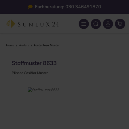
Zum Hauptinhalt springen
Fachberatung: 030 346491870
/
/
Home
Andere
kostenlose Muster
Stoffmuster 8633
Plissee Cosiflor Muster
Bildergalerie überspringen