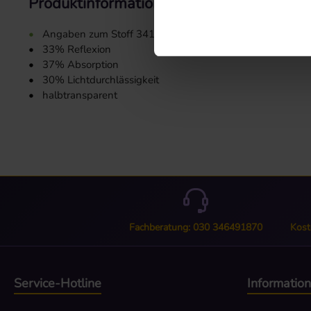
Produktinformationen "Stoffmuster 3413
•
Angaben zum Stoff 3413:
•
33% Reflexion
•
37% Absorption
•
30% Lichtdurchlässigkeit
•
halbtransparent
Fachberatung: 030 346491870
Kost
Service-Hotline
Informatio