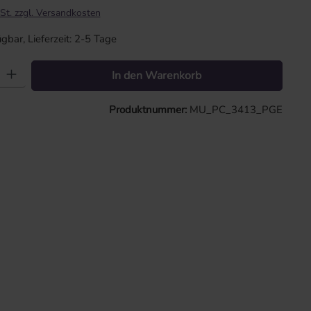
St. zzgl. Versandkosten
gbar, Lieferzeit: 2-5 Tage
: Gib den gewünschten Wert ein oder benutze die Schaltflächen um die 
In den Warenkorb
Produktnummer:
MU_PC_3413_PGE