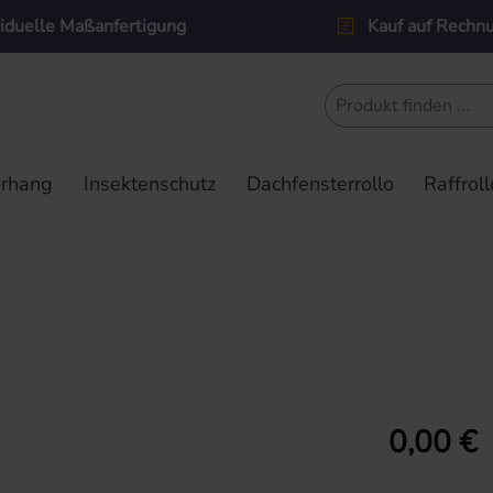
viduelle Maßanfertigung
Kauf auf Rechn
orhang
Insektenschutz
Dachfensterrollo
Raffroll
Regulärer Prei
0,00 €