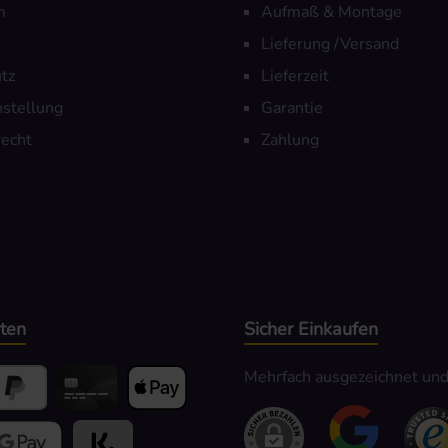
m
Aufmaß & Montage
Lieferung /Versand
tz
Lieferzeit
nstellung
Garantie
echt
Zahlung
ten
Sicher Einkaufen
Mehrfach ausgezeichnet und z
yPal
Kredit- oder Debitkarte
Apple Pay