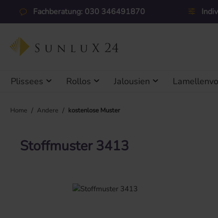
 Hauptinhalt springen
Zur Suche springen
Zur Hauptnavigation springen
Fachberatung: 030 346491870
Indi
Plissees
Rollos
Jalousien
Lamellenv
/
/
Home
Andere
kostenlose Muster
Stoffmuster 3413
Bildergalerie überspringen