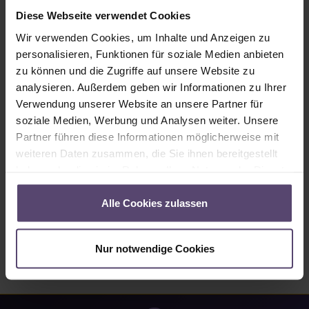
Sofort verfügbar, Lieferzeit: 2-5 Tage
Diese Webseite verwendet Cookies
Produkt Anzahl: Gib den gewünschten Wert ein oder benutze die Schaltflächen um
Wir verwenden Cookies, um Inhalte und Anzeigen zu
In den Warenkorb
personalisieren, Funktionen für soziale Medien anbieten
zu können und die Zugriffe auf unsere Website zu
Produktnummer:
MU_PC_3280_PG0
analysieren. Außerdem geben wir Informationen zu Ihrer
Verwendung unserer Website an unsere Partner für
soziale Medien, Werbung und Analysen weiter. Unsere
Beschreibung
Partner führen diese Informationen möglicherweise mit
• Angaben zum Stoff 3280: • 5% Reflexion • 89%
weiteren Daten zusammen, die Sie ihnen bereitgestellt
Absorption…
Mehr
haben oder die sie im Rahmen Ihrer Nutzung der Dienste
gesammelt haben.
Eigenschaften
Alle Cookies zulassen
Bewertungen
Nur notwendige Cookies