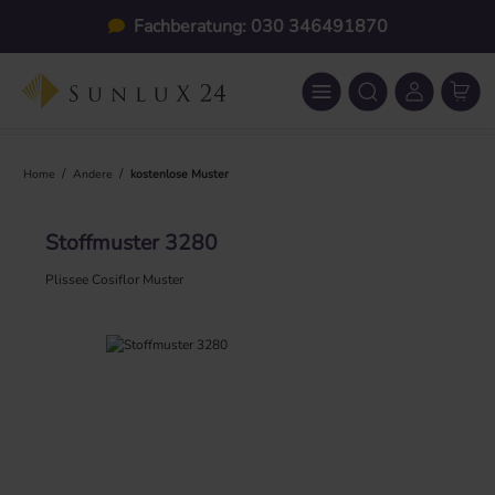
Zum Hauptinhalt springen
Fachberatung: 030 346491870
/
/
Home
Andere
kostenlose Muster
Stoffmuster 3280
Plissee Cosiflor Muster
Bildergalerie überspringen