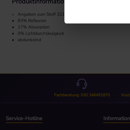
Produktinformationen "Stoffmuster 3213
•
Angaben zum Stoff 3213:
•
83% Reflexion
•
17% Absorption
•
0% Lichtdurchlässigkeit
•
abdunkelnd
Fachberatung: 030 346491870
Kost
Service-Hotline
Informatio