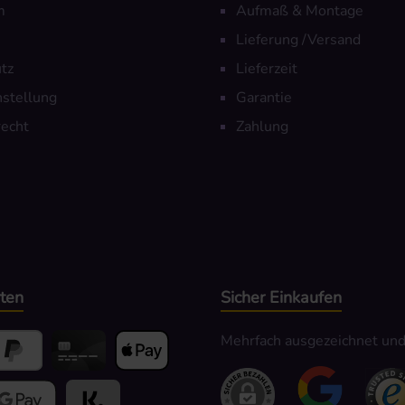
m
Aufmaß & Montage
Lieferung /Versand
tz
Lieferzeit
nstellung
Garantie
echt
Zahlung
ten
Sicher Einkaufen
Mehrfach ausgezeichnet und z
yPal
Kredit- oder Debitkarte
Apple Pay