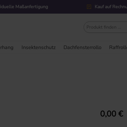
viduelle Maßanfertigung
Kauf auf Rechn
orhang
Insektenschutz
Dachfensterrollo
Raffroll
Regulärer Prei
0,00 €