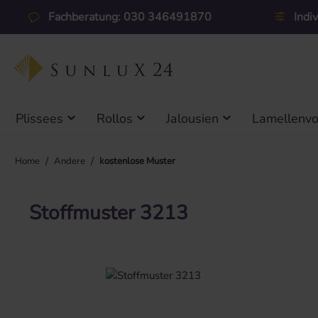
 Hauptinhalt springen
Zur Suche springen
Zur Hauptnavigation springen
Fachberatung: 030 346491870
Indi
Plissees
Rollos
Jalousien
Lamellenv
/
/
Home
Andere
kostenlose Muster
Stoffmuster 3213
Bildergalerie überspringen