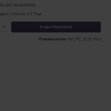
St. zzgl. Versandkosten
gbar, Lieferzeit: 2-5 Tage
: Gib den gewünschten Wert ein oder benutze die Schaltflächen um die 
In den Warenkorb
Produktnummer:
MU_PC_3213_PG3