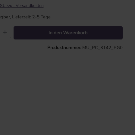
St. zzgl. Versandkosten
gbar, Lieferzeit: 2-5 Tage
: Gib den gewünschten Wert ein oder benutze die Schaltflächen um die 
In den Warenkorb
Produktnummer:
MU_PC_3142_PG0