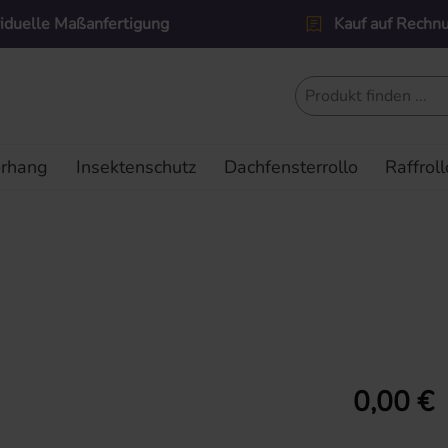
viduelle Maßanfertigung
Kauf auf Rechn
orhang
Insektenschutz
Dachfensterrollo
Raffroll
Regulärer Prei
0,00 €