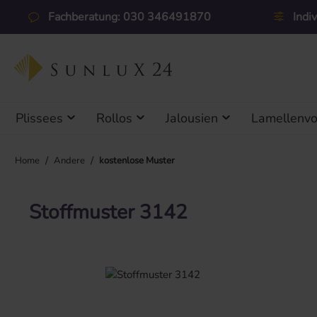
 Hauptinhalt springen
Zur Suche springen
Zur Hauptnavigation springen
Fachberatung: 030 346491870
Indi
Plissees
Rollos
Jalousien
Lamellenv
/
/
Home
Andere
kostenlose Muster
Stoffmuster 3142
Bildergalerie überspringen