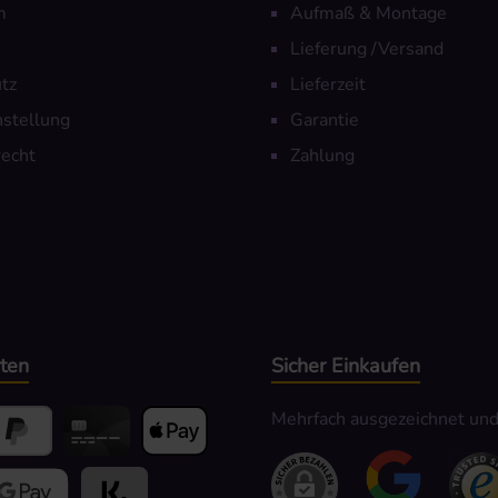
m
Aufmaß & Montage
Lieferung /Versand
tz
Lieferzeit
nstellung
Garantie
echt
Zahlung
ten
Sicher Einkaufen
Mehrfach ausgezeichnet und z
yPal
Kredit- oder Debitkarte
Apple Pay