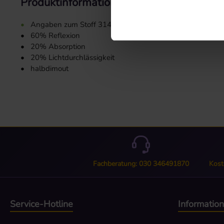
Produktinformationen "Stoffmuster 3142
•
Angaben zum Stoff 3142:
•
60% Reflexion
•
20% Absorption
•
20% Lichtdurchlässigkeit
•
halbdimout
Fachberatung: 030 346491870
Kost
Service-Hotline
Informatio