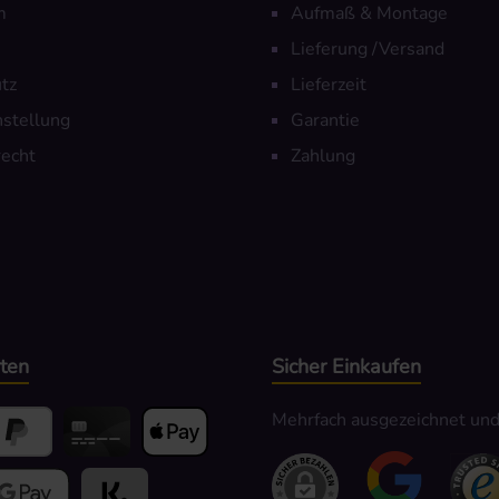
m
Aufmaß & Montage
Lieferung /Versand
tz
Lieferzeit
nstellung
Garantie
echt
Zahlung
ten
Sicher Einkaufen
Mehrfach ausgezeichnet und z
yPal
Kredit- oder Debitkarte
Apple Pay