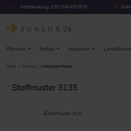
 Hauptinhalt springen
Zur Suche springen
Zur Hauptnavigation springen
Fachberatung: 030 346491870
Indi
Plissees
Rollos
Jalousien
Lamellenv
/
/
Home
Andere
kostenlose Muster
Stoffmuster 3135
Bildergalerie überspringen