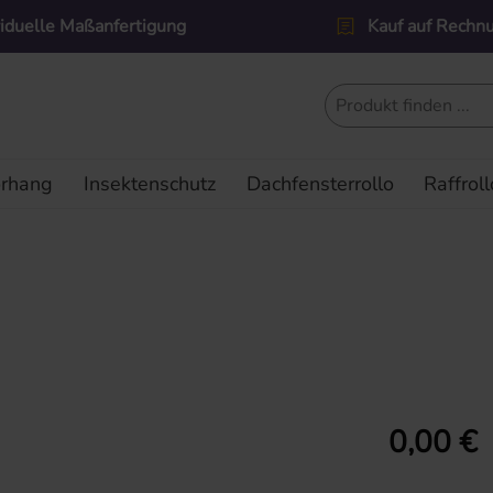
viduelle Maßanfertigung
Kauf auf Rechn
orhang
Insektenschutz
Dachfensterrollo
Raffroll
Regulärer Prei
0,00 €