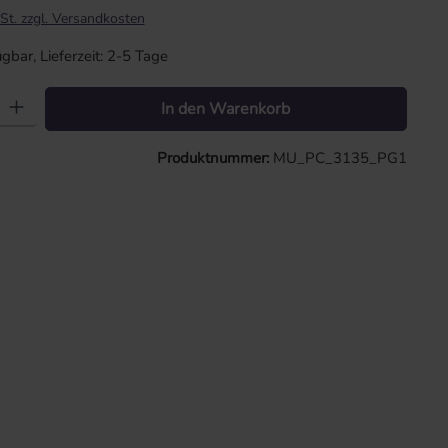
St. zzgl. Versandkosten
gbar, Lieferzeit: 2-5 Tage
: Gib den gewünschten Wert ein oder benutze die Schaltflächen um die 
In den Warenkorb
Produktnummer:
MU_PC_3135_PG1