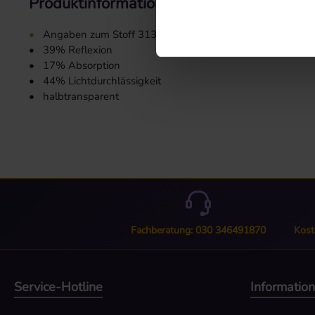
Produktinformationen "Stoffmuster 3135
•
Angaben zum Stoff 3135:
•
39% Reflexion
•
17% Absorption
•
44% Lichtdurchlässigkeit
•
halbtransparent
Fachberatung: 030 346491870
Kost
Service-Hotline
Informatio