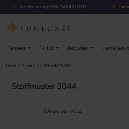
 Hauptinhalt springen
Zur Suche springen
Zur Hauptnavigation springen
Fachberatung: 030 346491870
Indi
Plissees
Rollos
Jalousien
Lamellenv
/
/
Home
Andere
kostenlose Muster
Stoffmuster 3044
Bildergalerie überspringen