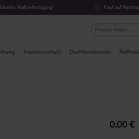
viduelle Maßanfertigung
Kauf auf Rechn
orhang
Insektenschutz
Dachfensterrollo
Raffroll
Regulärer Prei
0,00 €