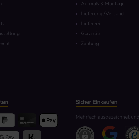
m
Aufmaß & Montage
Lieferung /Versand
tz
Lieferzeit
nstellung
Garantie
echt
Zahlung
ten
Sicher Einkaufen
Mehrfach ausgezeichnet und z
yPal
Kredit- oder Debitkarte
Apple Pay