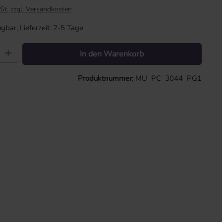
St. zzgl. Versandkosten
gbar, Lieferzeit: 2-5 Tage
: Gib den gewünschten Wert ein oder benutze die Schaltflächen um die 
In den Warenkorb
Produktnummer:
MU_PC_3044_PG1