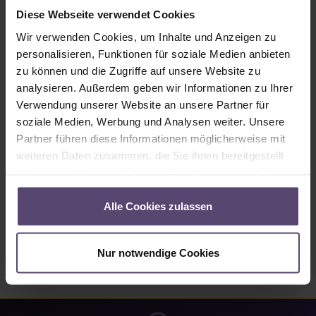
Sofort verfügbar, Lieferzeit: 1-3 Tage
Diese Webseite verwendet Cookies
Produkt Anzahl: Gib den gewünschten Wert ein oder benutze die Schaltflächen um
Wir verwenden Cookies, um Inhalte und Anzeigen zu
In den Warenkorb
personalisieren, Funktionen für soziale Medien anbieten
zu können und die Zugriffe auf unsere Website zu
analysieren. Außerdem geben wir Informationen zu Ihrer
Produktnummer:
1870369
Verwendung unserer Website an unsere Partner für
soziale Medien, Werbung und Analysen weiter. Unsere
Partner führen diese Informationen möglicherweise mit
Beschreibung
weiteren Daten zusammen, die Sie ihnen bereitgestellt
Eleganter Funkhandsender für bis zu 5 Gruppen von io-
haben oder die sie im Rahmen Ihrer Nutzung der Dienste
Antrieben bzw. io-Empfängern. Das innovative Stellrad dient
gesammelt haben.
dem komfor…
Mehr
Alle Cookies zulassen
Bewertungen
Nur notwendige Cookies