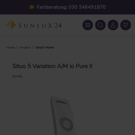
Zum Hauptinhalt springen
Fachberatung: 030 346491870
/
/
Home
Andere
Smart Home
Situo 5 Variation A/M io Pure II
Somfy
Bildergalerie überspringen