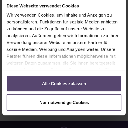
Sofort verfügbar, Lieferzeit: 1-3 Tage
Diese Webseite verwendet Cookies
Produkt Anzahl: Gib den gewünschten Wert ein oder benutze die Schaltflächen um
Wir verwenden Cookies, um Inhalte und Anzeigen zu
In den Warenkorb
personalisieren, Funktionen für soziale Medien anbieten
zu können und die Zugriffe auf unsere Website zu
analysieren. Außerdem geben wir Informationen zu Ihrer
Produktnummer:
1870328
Verwendung unserer Website an unsere Partner für
soziale Medien, Werbung und Analysen weiter. Unsere
Partner führen diese Informationen möglicherweise mit
Beschreibung
weiteren Daten zusammen, die Sie ihnen bereitgestellt
Manuelle Vor-Ort-Steuerung eines oder mehrerer io-Antriebe
haben oder die sie im Rahmen Ihrer Nutzung der Dienste
oder io-Funkempfänger per Funk. Situo 5 io = 5-Kanal io-
gesammelt haben.
Funkhand…
Mehr
Alle Cookies zulassen
Bewertungen
Nur notwendige Cookies