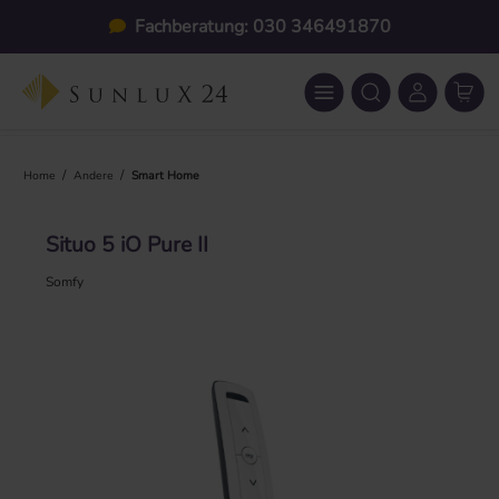
Zum Hauptinhalt springen
Fachberatung: 030 346491870
/
/
Home
Andere
Smart Home
Situo 5 iO Pure II
Somfy
Bildergalerie überspringen