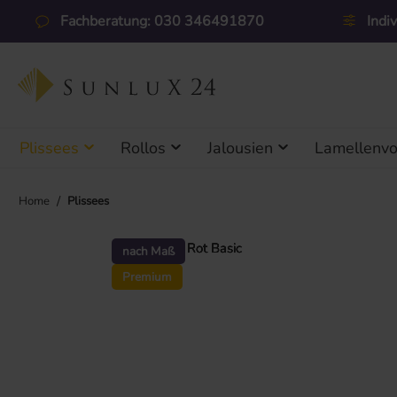
 Hauptinhalt springen
Zur Suche springen
Zur Hauptnavigation springen
Fachberatung: 030 346491870
Indi
Plissees
Rollos
Jalousien
Lamellenv
/
Home
Plissees
Bildergalerie überspringen
nach Maß
Premium