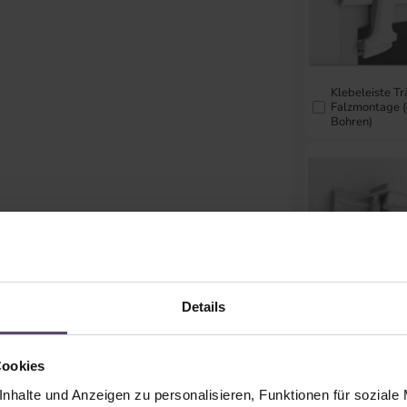
Klebeleiste T
Falzmontage 
Bohren)
Details
Klebeleiste T
Rahmenmont
(ohne Bohren)
Cookies
nhalte und Anzeigen zu personalisieren, Funktionen für soziale
Schienenfar