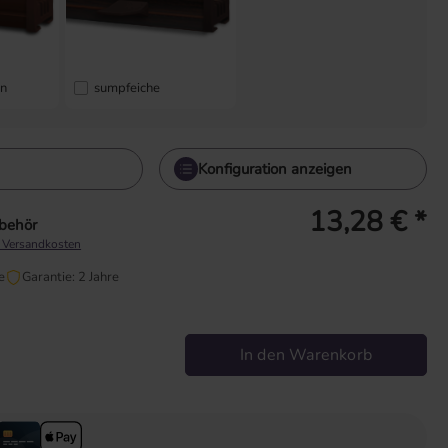
un
sumpfeiche
Konfiguration anzeigen
13,28 € *
ubehör
. Versandkosten
e
Garantie: 2 Jahre
 den gewünschten Wert ein oder benutze die Schaltflächen um die Anzah
In den Warenkorb