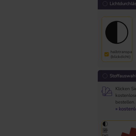
Lichtdurchläs
halbtranspare
(blickdicht)
Stoffauswah
Klicken S
kostenlose
bestellen.
» kosten