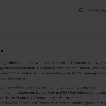
Hast du Fra
 "
smöglichkeiten, da es sowohl von oben als auch von unten bewegt w
estellt werden kann. Die Montage erfolgt ohne Bohren, was die Ins
nd Stoffen fügt es sich harmonisch in jede Art der Raumgestaltung
terialien basiert.
osition sowohl von oben als auch von unten stufenlos anpassen.
mit Klemmträgern und ist somit optimal für Mietwohnungen geeign
n Lichteinfall und den Sichtschutz präzise zu steuern.
r Vielzahl von Farben und Transparenzgraden erhältlich, passend zu 