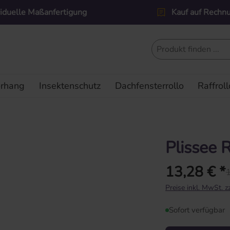
viduelle Maßanfertigung
Kauf auf Rechn
orhang
Insektenschutz
Dachfensterrollo
Raffroll
Plissee 
13,28 € *
1
Regulärer Preis:
Preise inkl. MwSt. 
Sofort verfügbar