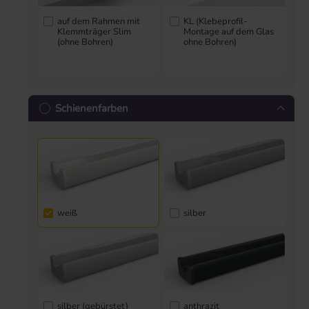
auf dem Rahmen mit
KL (Klebeprofil-
Klemmträger Slim
Montage auf dem Glas
(ohne Bohren)
ohne Bohren)
Schienenfarben
weiß
silber
silber (gebürstet)
anthrazit