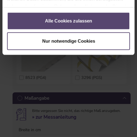
haben oder die sie im Rahmen Ihrer Nutzung der Dienste
gesammelt haben.
3042 (PG3)
3037 (PG4)
Alle Cookies zulassen
Nur notwendige Cookies
8523 (PG4)
3296 (PGS)
Maßangabe
Bitte vergessen Sie nicht, das richtige Maß anzugeben.
» zur Messanleitung
Breite in cm