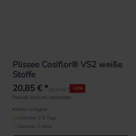
Plissee Cosiflor® VS2 weiße
Stoffe
20,85 € *
-10%
23,17 € *
Regulärer Preis:
Preise inkl. MwSt. zzgl. Versandkosten
Sofort verfügbar
Lieferzeit: 2-5 Tage
Garantie: 2 Jahre