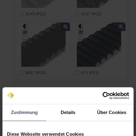
3149 (PG2)
3157 (PG2)
8697 (PG3)
971 (PG3)
Maßangabe
Bitte vergessen Sie nicht, das richtige Maß anzugeben.
» zur Messanleitung
Zustimmung
Details
Über Cookies
Breite in cm
Diese Webseite verwendet Cookies