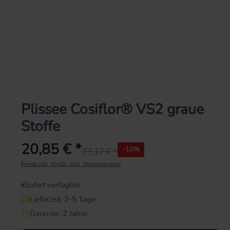
Plissee Cosiflor® VS2 graue
Stoffe
20,85 € *
-10%
23,17 € *
Regulärer Preis:
Preise inkl. MwSt. zzgl. Versandkosten
Sofort verfügbar
Lieferzeit: 2-5 Tage
Garantie: 2 Jahre