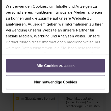
cm
Wir verwenden Cookies, um Inhalte und Anzeigen zu
Bereich: 20–150 cm
personalisieren, Funktionen für soziale Medien anbieten
Höhe in cm
zu können und die Zugriffe auf unsere Website zu
analysieren. Außerdem geben wir Informationen zu Ihrer
cm
Verwendung unserer Website an unsere Partner für
Bereich: 20–220 cm
soziale Medien, Werbung und Analysen weiter. Unsere
Partner führen diese Informationen möglicherweise mit
weiteren Daten zusammen, die Sie ihnen bereitgestellt
Montageart
haben oder die sie im Rahmen Ihrer Nutzung der Dienste
gesammelt haben.
Alle Cookies zulassen
Nur notwendige Cookies
im Glasfalz (mit Bohren)
Gelenkklebeplatte
(ohne Bohren) * nur für
rechteckige Glasleisten