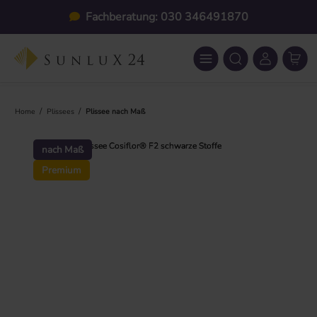
Zum Hauptinhalt springen
Individuelle Maßanfertigung
/
/
Home
Plissees
Plissee nach Maß
Bildergalerie überspringen
nach Maß
Premium