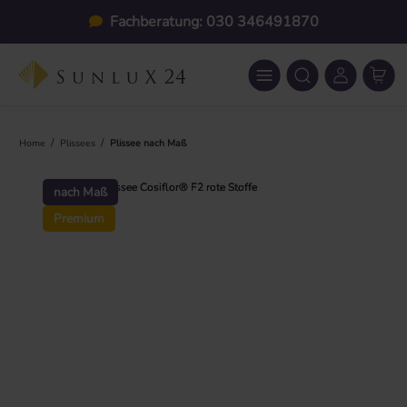
Zum Hauptinhalt springen
870
Individuelle Maßanfertigu
/
/
Home
Plissees
Plissee nach Maß
Bildergalerie überspringen
nach Maß
Premium