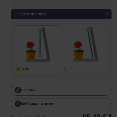
Seitenführung
Nein
Ja
Link teilen
Konfiguration anzeigen