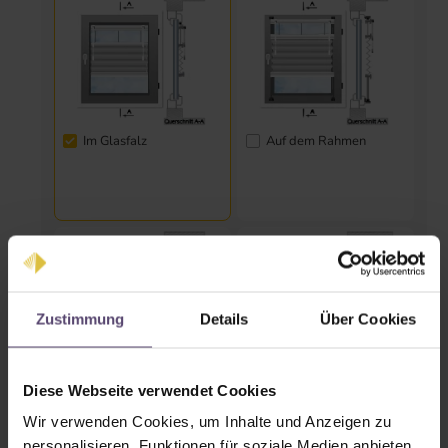
Im Glasfalz
Auf dem Rahmen
Zustimmung
Details
Über Cookies
Auf dem Rahmen
In der Nische
Diese Webseite verwendet Cookies
mittels Klemmträger
(ohne Bohren)
Wir verwenden Cookies, um Inhalte und Anzeigen zu
personalisieren, Funktionen für soziale Medien anbieten