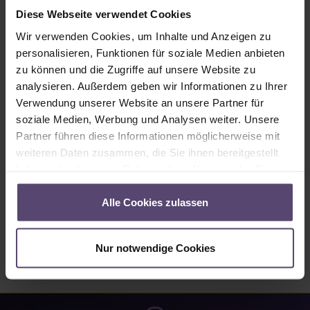
Sofort verfügbar, Lieferzeit: 2-5 Tage
Diese Webseite verwendet Cookies
Produkt Anzahl: Gib den gewünschten Wert ein oder benutze die Schaltflächen um
Wir verwenden Cookies, um Inhalte und Anzeigen zu
In den Warenkorb
personalisieren, Funktionen für soziale Medien anbieten
zu können und die Zugriffe auf unsere Website zu
analysieren. Außerdem geben wir Informationen zu Ihrer
Produktnummer:
1037689
Verwendung unserer Website an unsere Partner für
soziale Medien, Werbung und Analysen weiter. Unsere
Partner führen diese Informationen möglicherweise mit
Beschreibung
weiteren Daten zusammen, die Sie ihnen bereitgestellt
Der Funk-Rolladenmotor Oximo io für die 50er Welle eignet
haben oder die sie im Rahmen Ihrer Nutzung der Dienste
sich speziell für hohe Rolläden oder solche mit kleinem
gesammelt haben.
Wickelrau…
Mehr
Alle Cookies zulassen
Bewertungen
Nur notwendige Cookies