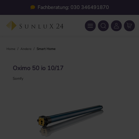
Zum Hauptinhalt springen
Fachberatung: 030 346491870
/
/
Home
Andere
Smart Home
Oximo 50 io 10/17
Somfy
Bildergalerie überspringen