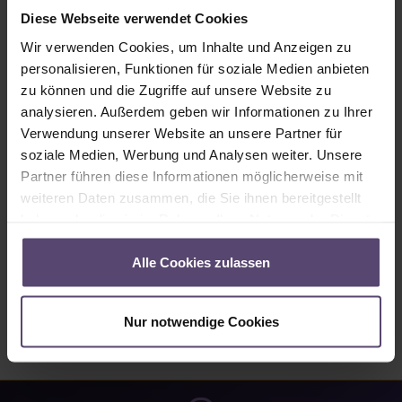
Sofort verfügbar, Lieferzeit: 2-5 Tage
Diese Webseite verwendet Cookies
Produkt Anzahl: Gib den gewünschten Wert ein oder benutze die Schaltflächen um
Wir verwenden Cookies, um Inhalte und Anzeigen zu
In den Warenkorb
personalisieren, Funktionen für soziale Medien anbieten
zu können und die Zugriffe auf unsere Website zu
analysieren. Außerdem geben wir Informationen zu Ihrer
Produktnummer:
1038015
Verwendung unserer Website an unsere Partner für
soziale Medien, Werbung und Analysen weiter. Unsere
Partner führen diese Informationen möglicherweise mit
Beschreibung
weiteren Daten zusammen, die Sie ihnen bereitgestellt
Der Funk-Rolladenmotor Oximo io für die 40er Welle eignet
haben oder die sie im Rahmen Ihrer Nutzung der Dienste
sich speziell für hohe Rolläden oder solche mit kleinem
gesammelt haben.
Wickelrau…
Mehr
Alle Cookies zulassen
Bewertungen
Nur notwendige Cookies