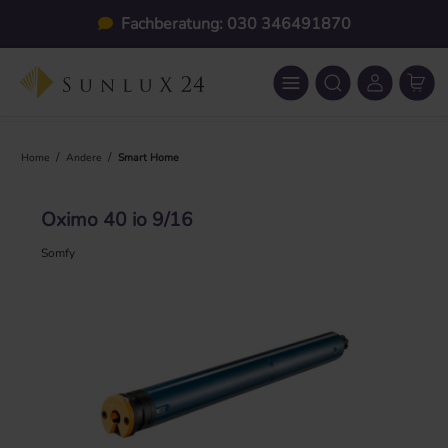
Zum Hauptinhalt springen
Fachberatung: 030 346491870
/
/
Home
Andere
Smart Home
Oximo 40 io 9/16
Somfy
Bildergalerie überspringen