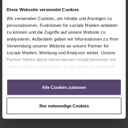
Sofort verfügbar, Lieferzeit: 2-5 Tage
Diese Webseite verwendet Cookies
Produkt Anzahl: Gib den gewünschten Wert ein oder benutze die Schaltflächen um
In den Warenkorb
Wir verwenden Cookies, um Inhalte und Anzeigen zu
personalisieren, Funktionen für soziale Medien anbieten
Produktnummer:
MU_R_2630_PG1
zu können und die Zugriffe auf unsere Website zu
analysieren. Außerdem geben wir Informationen zu Ihrer
Verwendung unserer Website an unsere Partner für
Beschreibung
soziale Medien, Werbung und Analysen weiter. Unsere
Partner führen diese Informationen möglicherweise mit
Angaben zum Stoff 2630:5% Reflexion (Licht wird vom Stoff
reflektiert)94% Absorption (Licht wird vom Stoff
weiteren Daten zusammen, die Sie ihnen bereitgestellt
aufgenommen)1% Li…
Mehr
haben oder die sie im Rahmen Ihrer Nutzung der Dienste
gesammelt haben.
Eigenschaften
Alle Cookies zulassen
Bewertungen
Nur notwendige Cookies