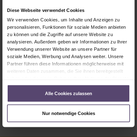
Sofort verfügbar, Lieferzeit: 2-5 Tage
Diese Webseite verwendet Cookies
Produkt Anzahl: Gib den gewünschten Wert ein oder benutze die Schaltflächen um
In den Warenkorb
Wir verwenden Cookies, um Inhalte und Anzeigen zu
personalisieren, Funktionen für soziale Medien anbieten
Produktnummer:
MU_R_2639_PG2
zu können und die Zugriffe auf unsere Website zu
analysieren. Außerdem geben wir Informationen zu Ihrer
Verwendung unserer Website an unsere Partner für
Beschreibung
soziale Medien, Werbung und Analysen weiter. Unsere
Partner führen diese Informationen möglicherweise mit
Angaben zum Stoff 2639:7% Reflexion (Licht wird vom Stoff
reflektiert)93% Absorption (Licht wird vom Stoff
weiteren Daten zusammen, die Sie ihnen bereitgestellt
aufgenommen)0% Li…
Mehr
haben oder die sie im Rahmen Ihrer Nutzung der Dienste
gesammelt haben.
Eigenschaften
Alle Cookies zulassen
Bewertungen
Nur notwendige Cookies