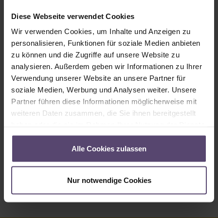
Sofort verfügbar, Lieferzeit: 2-5 Tage
Diese Webseite verwendet Cookies
Produkt Anzahl: Gib den gewünschten Wert ein oder benutze die Schaltflächen um
In den Warenkorb
Wir verwenden Cookies, um Inhalte und Anzeigen zu
personalisieren, Funktionen für soziale Medien anbieten
Produktnummer:
MU_R_2917_PG0
zu können und die Zugriffe auf unsere Website zu
analysieren. Außerdem geben wir Informationen zu Ihrer
Verwendung unserer Website an unsere Partner für
Beschreibung
soziale Medien, Werbung und Analysen weiter. Unsere
Partner führen diese Informationen möglicherweise mit
Angaben zum Stoff 2917:15% Reflexion (Licht wird vom
Stoff reflektiert)82% Absorption (Licht wird vom Stoff
weiteren Daten zusammen, die Sie ihnen bereitgestellt
aufgenommen)3% L…
Mehr
haben oder die sie im Rahmen Ihrer Nutzung der Dienste
gesammelt haben.
Eigenschaften
Alle Cookies zulassen
Bewertungen
Nur notwendige Cookies