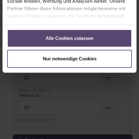
soziale Medien, Werbung und Analysen weiter. Unsere
Partner führen diese Informationen möglicherweise mit
Links
Rechts
weiteren Daten zusammen, die Sie ihnen bereitgestellt
haben oder die sie im Rahmen Ihrer Nutzung der Dienste
gesammelt haben.
Maßangabe
Alle Cookies zulassen
Bitte vergessen Sie nicht, das richtige Maß anzugeben.
» zur Messanleitung
Nur notwendige Cookies
Breite in cm
cm
Bereich: 50–180 cm
Höhe in cm
cm
Bereich: 50–220 cm