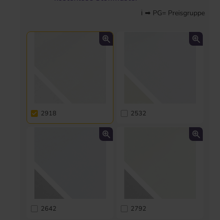
ℹ ➡ PG= Preisgruppe
2918
2532
2642
2792