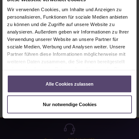
Sofort verfügbar, Lieferzeit: 2-5 Tage
Wir verwenden Cookies, um Inhalte und Anzeigen zu
Produkt Anzahl: Gib den gewünschten Wert ein oder benutze die Schaltflächen um
personalisieren, Funktionen für soziale Medien anbieten
In den Warenkorb
zu können und die Zugriffe auf unsere Website zu
analysieren. Außerdem geben wir Informationen zu Ihrer
Produktnummer:
MU_JP_4093_PG5
Verwendung unserer Website an unsere Partner für
soziale Medien, Werbung und Analysen weiter. Unsere
Partner führen diese Informationen möglicherweise mit
Beschreibung
weiteren Daten zusammen, die Sie ihnen bereitgestellt
haben oder die sie im Rahmen Ihrer Nutzung der Dienste
Eigenschaften
gesammelt haben.
Bewertungen
Alle Cookies zulassen
Nur notwendige Cookies