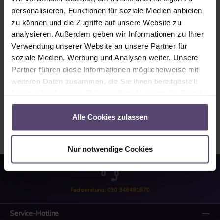
personalisieren, Funktionen für soziale Medien anbieten
Produktnummer:
SW10259
zu können und die Zugriffe auf unsere Website zu
analysieren. Außerdem geben wir Informationen zu Ihrer
Verwendung unserer Website an unsere Partner für
Beschreibung
soziale Medien, Werbung und Analysen weiter. Unsere
2x Halterung für Jalousie Basic Montage auf dem
Partner führen diese Informationen möglicherweise mit
Fensterrahmen.
weiteren Daten zusammen, die Sie ihnen bereitgestellt
haben oder die sie im Rahmen Ihrer Nutzung der Dienste
Bewertungen
gesammelt haben.
Alle Cookies zulassen
Nur notwendige Cookies
Fachberatung: 030 346491870
Service-Hotline