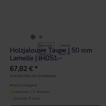
Holzjalousie Taupe | 50 mm
Lamelle | JH051
67,82 € *
Regulärer Preis:
Preise inkl. MwSt. zzgl. Versandkosten
Sofort verfügbar
Lieferzeit: 1-2 Wochen
Garantie: 2 Jahre