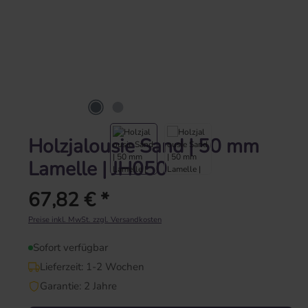
Holzjalousie Sand | 50 mm
Lamelle | JH050
67,82 € *
Regulärer Preis:
Preise inkl. MwSt. zzgl. Versandkosten
Sofort verfügbar
Lieferzeit: 1-2 Wochen
Garantie: 2 Jahre