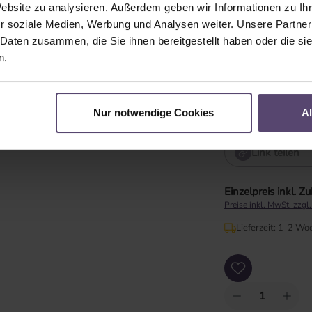
Bedienlänge
Website zu analysieren. Außerdem geben wir Informationen zu I
r soziale Medien, Werbung und Analysen weiter. Unsere Partner
Bedienlänge in cm
 Daten zusammen, die Sie ihnen bereitgestellt haben oder die s
n.
min=0
Nur notwendige Cookies
A
Link teilen
Einzelpreis inkl. Z
Preise inkl. MwSt. zzgl
Lieferzeit: 1-2 Wo
Produkt Anzahl: Gib