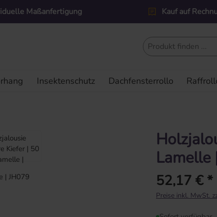
viduelle Maßanfertigung
Kauf auf Rechn
orhang
Insektenschutz
Dachfensterrollo
Raffroll
Holzjalo
Lamelle 
52,17 € *
Regulärer Preis:
Preise inkl. MwSt. 
Sofort verfügbar