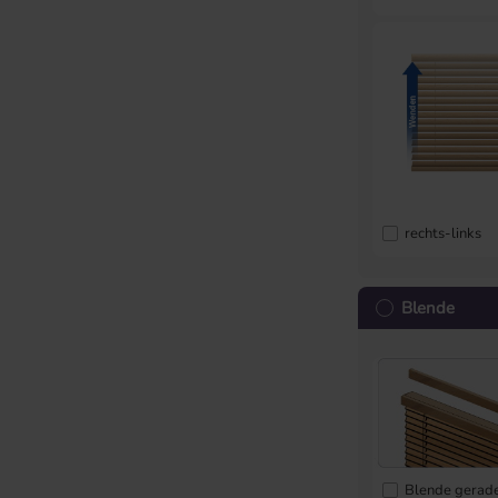
rechts-links
Blende
Blende gerad