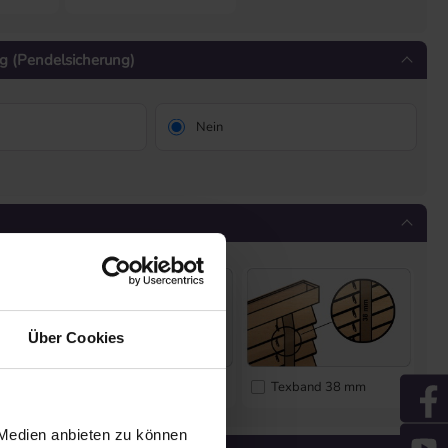
g (Pendelsicherung)
Nein
Über Cookies
Texband 25 mm
Texband 38 mm
 Medien anbieten zu können