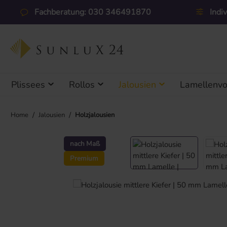
 Hauptinhalt springen
Zur Suche springen
Zur Hauptnavigation springen
Fachberatung: 030 346491870
Indi
Plissees
Rollos
Jalousien
Lamellenv
/
/
Home
Jalousien
Holzjalousien
Bildergalerie überspringen
nach Maß
Premium