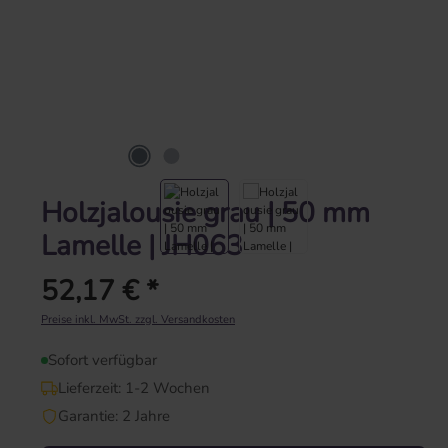
Holzjalousie grau | 50 mm
Lamelle | JH063
52,17 € *
Regulärer Preis:
Preise inkl. MwSt. zzgl. Versandkosten
Sofort verfügbar
Lieferzeit: 1-2 Wochen
Garantie: 2 Jahre