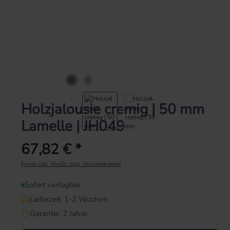
Holzjalousie cremig | 50 mm
Lamelle | JH049
67,82 € *
Regulärer Preis:
Preise inkl. MwSt. zzgl. Versandkosten
Sofort verfügbar
Lieferzeit: 1-2 Wochen
Garantie: 2 Jahre