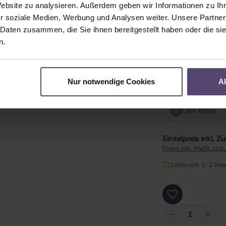
Bedienlänge
Website zu analysieren. Außerdem geben wir Informationen zu I
r soziale Medien, Werbung und Analysen weiter. Unsere Partner
Bedienlänge in cm
 Daten zusammen, die Sie ihnen bereitgestellt haben oder die s
n.
min=0
Nur notwendige Cookies
A
Link teilen
Einzelpreis inkl. Z
Preise inkl. MwSt. zzgl
Lieferzeit: 1-2 Wo
Produkt Anzahl: Gib