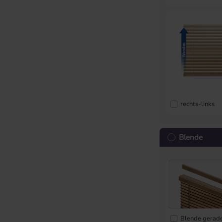
rechts-links
Blende
Blende gerad