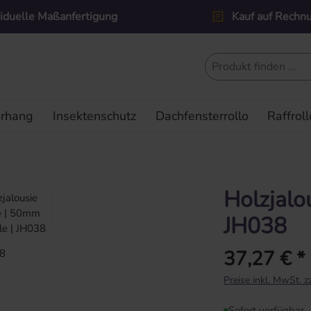
viduelle Maßanfertigung
Kauf auf Rechn
orhang
Insektenschutz
Dachfensterrollo
Raffroll
Holzjalo
JH038
37,27 € *
Regulärer Preis:
Preise inkl. MwSt. 
Sofort verfügbar