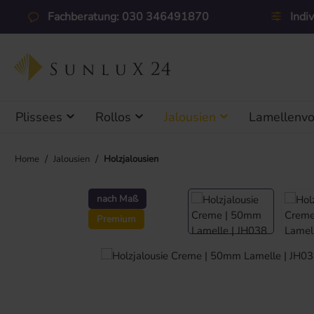
 Hauptinhalt springen
Zur Suche springen
Zur Hauptnavigation springen
Fachberatung: 030 346491870
Indi
Plissees
Rollos
Jalousien
Lamellenv
/
/
Home
Jalousien
Holzjalousien
Bildergalerie überspringen
nach Maß
Premium