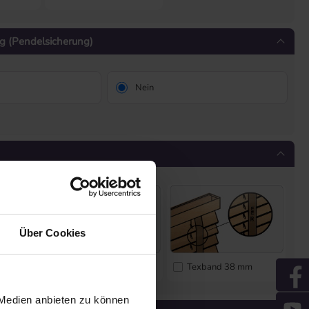
g (Pendelsicherung)
Nein
Über Cookies
Texband 25 mm
Texband 38 mm
 Medien anbieten zu können