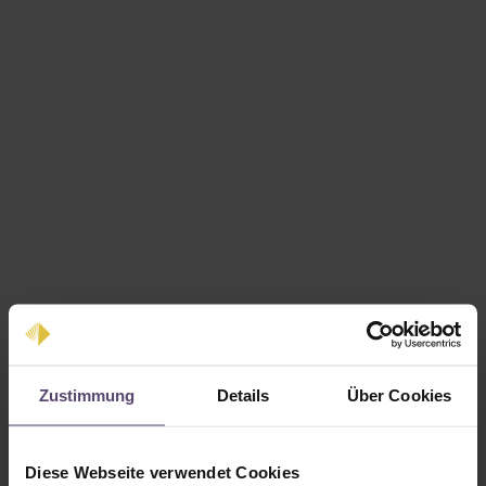
Zustimmung
Details
Über Cookies
Regulärer Preis:
12,88 €
Diese Webseite verwendet Cookies
Preise inkl. MwSt. zzgl. Versandkosten