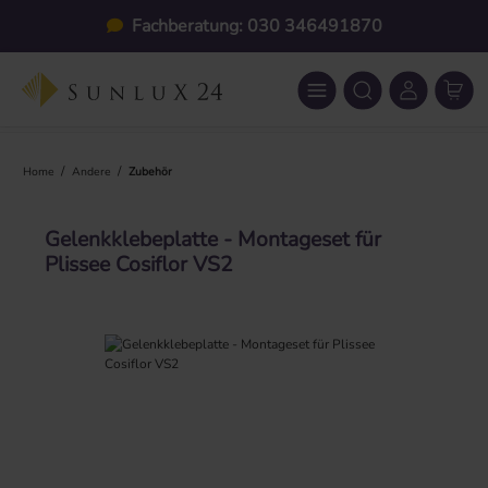
Zum Hauptinhalt springen
Fachberatung: 030 346491870
/
/
Home
Andere
Zubehör
Gelenkklebeplatte - Montageset für
Plissee Cosiflor VS2
Bildergalerie überspringen