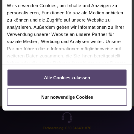
Wir verwenden Cookies, um Inhalte und Anzeigen zu
Produkt Anzahl: Gib den gewünschten Wert ein oder benutze die Schaltflächen um
In den Warenkorb
personalisieren, Funktionen für soziale Medien anbieten
zu können und die Zugriffe auf unsere Website zu
analysieren. Außerdem geben wir Informationen zu Ihrer
Produktnummer:
SW10129
Verwendung unserer Website an unsere Partner für
soziale Medien, Werbung und Analysen weiter. Unsere
Partner führen diese Informationen möglicherweise mit
Beschreibung
weiteren Daten zusammen, die Sie ihnen bereitgestellt
Lieferumfang:4 Gelenklebeplatten
haben oder die sie im Rahmen Ihrer Nutzung der Dienste
gesammelt haben.
Bewertungen
Alle Cookies zulassen
Nur notwendige Cookies
Fachberatung: 030 346491870