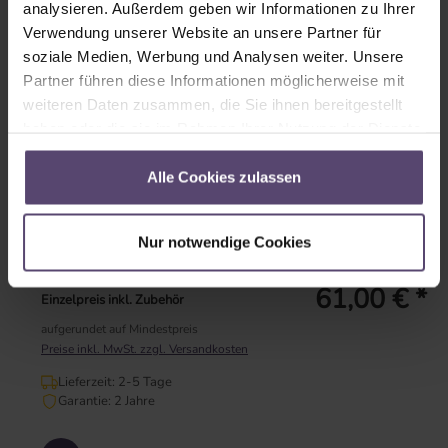
analysieren. Außerdem geben wir Informationen zu Ihrer
weiß
silber
Verwendung unserer Website an unsere Partner für
soziale Medien, Werbung und Analysen weiter. Unsere
Partner führen diese Informationen möglicherweise mit
Sofort verfügbar
weiteren Daten zusammen, die Sie ihnen bereitgestellt
Lieferzeit: 2-5 Tage
haben oder die sie im Rahmen Ihrer Nutzung der Dienste
Garantie: 2 Jahre
gesammelt haben.
Alle Cookies zulassen
Link teilen
Nur notwendige Cookies
Konfiguration anzeigen
61,00 € *
Einzelpreis inkl. Zubehör
aufgerundet auf Mindestpreis
Preise inkl. MwSt. zzgl. Versandkosten
Lieferzeit: 2-5 Tage
Garantie: 2 Jahre
Produkt Anzahl: Gib den gewünschten Wert ein oder benutze die Schaltflächen um