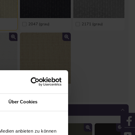
2047 (grau)
2171 (grau)
8861 (weiß)
Über Cookies
Schienenfarbe
 Medien anbieten zu können