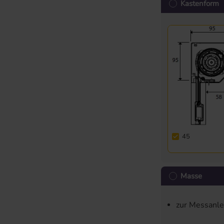
Kastenform
45
Masse
zur Messanl