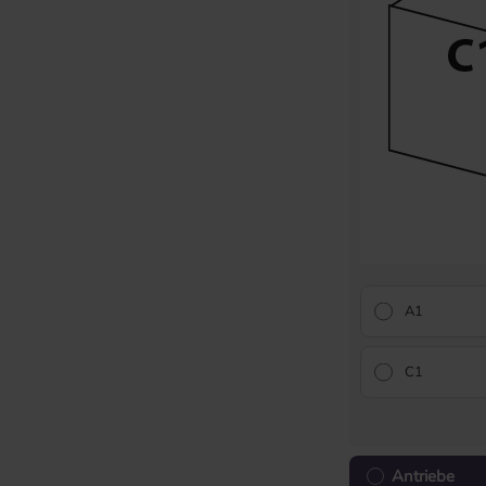
A1
C1
Antriebe