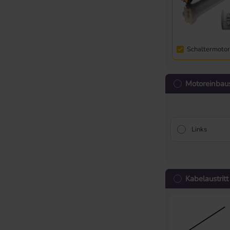
Schaltermoto
Motoreinbaus
Links
Kabelaustritt