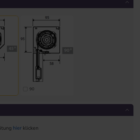
90
eitung
hier
klicken