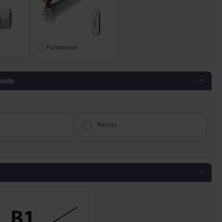
r
Funkmotor
eite
Rechts