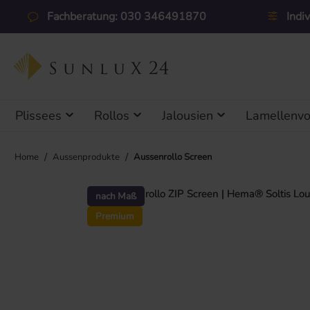
 Hauptinhalt springen
Zur Suche springen
Zur Hauptnavigation springen
Fachberatung: 030 346491870
Indi
Plissees
Rollos
Jalousien
Lamellenv
/
/
Home
Aussenprodukte
Aussenrollo Screen
Bildergalerie überspringen
nach Maß
Premium