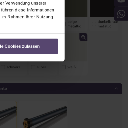
hrer Verwendung unserer
 führen diese Informationen
ie im Rahmen Ihrer Nutzung
anthrazit
anthrazit
beige
dunkelbraun
matt
metallic
metallic
metallic
lle Cookies zulassen
schwarz
silber
weiß
ante