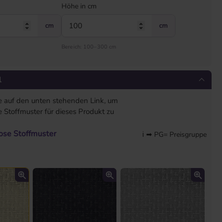
Höhe in cm
cm
cm
Bereich: 100–300 cm
l
ie auf den unten stehenden Link, um
 Stoffmuster für dieses Produkt zu
lose Stoffmuster
ℹ ➡ PG= Preisgruppe