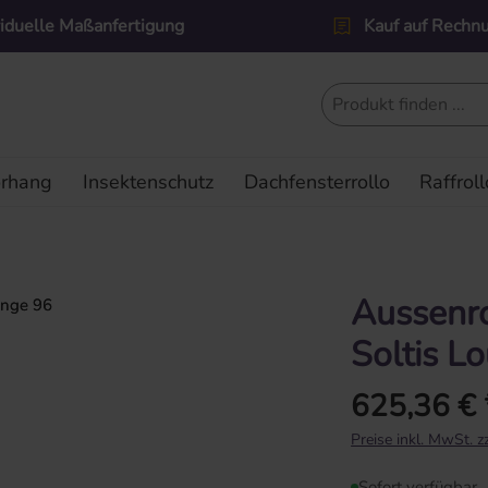
viduelle Maßanfertigung
Kauf auf Rechn
orhang
Insektenschutz
Dachfensterrollo
Raffroll
Aussenro
Soltis L
625,36 € 
Regulärer Preis:
Preise inkl. MwSt. 
Sofort verfügbar