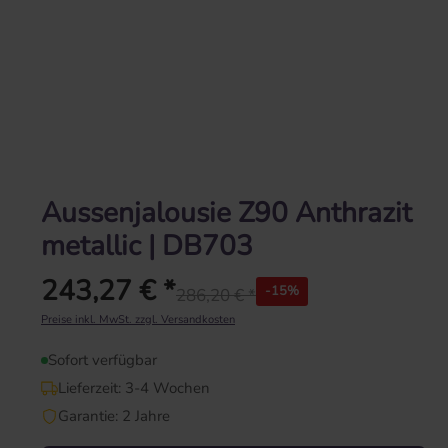
Aussenjalousie Z90 Anthrazit
metallic | DB703
243,27 € *
-15%
286,20 € *
Regulärer Preis:
Preise inkl. MwSt. zzgl. Versandkosten
Sofort verfügbar
Lieferzeit: 3-4 Wochen
Garantie: 2 Jahre