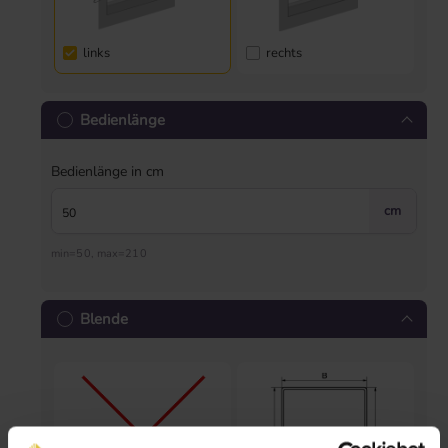
links
rechts
Bedienlänge
Bedienlänge in cm
cm
min=50, max=210
Blende