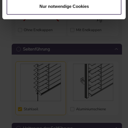
Nur notwendige Cookies
Ohne Endkappen
Mit Endkappen
Seitenführung
Stahlseil
Aluminiumschiene