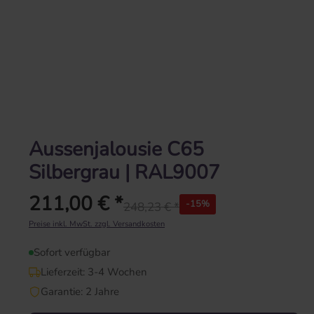
Aussenjalousie C65
Silbergrau | RAL9007
211,00 € *
-15%
248,23 € *
Regulärer Preis:
Preise inkl. MwSt. zzgl. Versandkosten
Sofort verfügbar
Lieferzeit: 3-4 Wochen
Garantie: 2 Jahre