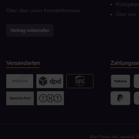
Rückgaber
Oder über unser
Kontaktformular
.
Über uns
Vertrag widerrufen
Versandarten
Zahlungsar
Benutzerdefiniertes Bild 2
Benutzerdefiniertes Bild 3
UPS / DPD
Vorkasse
Pa
Deutsche Post
TNT
Später Beza
Go
Alle Preise inkl. gesetzl.