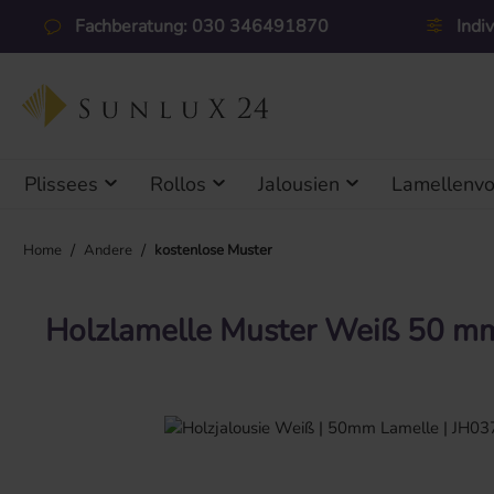
 Hauptinhalt springen
Zur Suche springen
Zur Hauptnavigation springen
Fachberatung: 030 346491870
Indi
Plissees
Rollos
Jalousien
Lamellenv
/
/
Home
Andere
kostenlose Muster
Holzlamelle Muster Weiß 50 mm
Bildergalerie überspringen