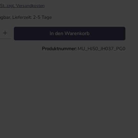
St. zzgl. Versandkosten
gbar, Lieferzeit: 2-5 Tage
: Gib den gewünschten Wert ein oder benutze die Schaltflächen um die 
In den Warenkorb
Produktnummer:
MU_HJ50_JH037_PG0