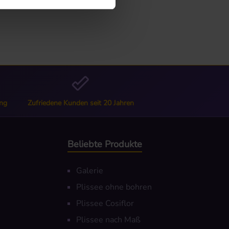
ng
Zufriedene Kunden seit 20 Jahren
Beliebte Produkte
Galerie
Plissee ohne bohren
Plissee Cosiflor
Plissee nach Maß