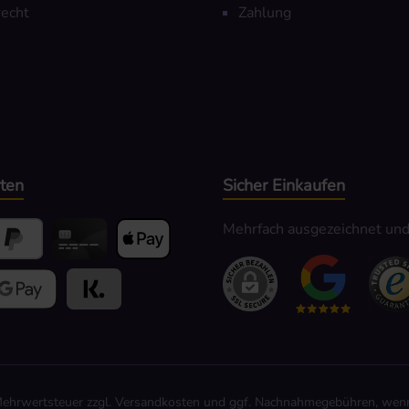
echt
Zahlung
ten
Sicher Einkaufen
Mehrfach ausgezeichnet und z
yPal
Kredit- oder Debitkarte
Apple Pay
hlen
ogle Pay
Kauf auf Rechnung
 Mehrwertsteuer zzgl.
Versandkosten
und ggf. Nachnahmegebühren, wenn