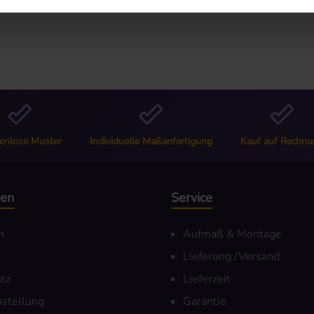
ter Weiß 50 mm | JH037"
enlose Muster
Individuelle Maßanfertigung
Kauf auf Rechnu
nen
Service
m
Aufmaß & Montage
Lieferung /Versand
tz
Lieferzeit
nstellung
Garantie