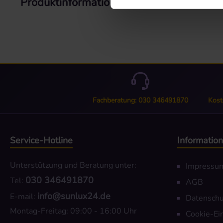
Produktinformationen "Holzlamelle Mus
Fachberatung: 030 346491870
Kost
Service-Hotline
Informatio
Unterstützung und Beratung unter:
Impressu
030 346491870
Tel:
AGB
info@sunlux24.de
E-mail:
Datenschu
Montag-Freitag: 09:00 - 16:00 Uhr
Cookie-Ei