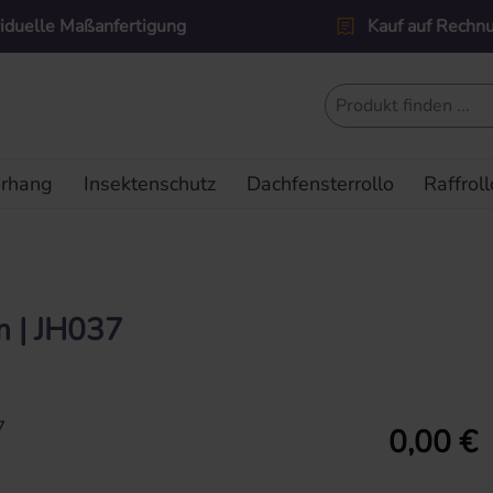
viduelle Maßanfertigung
Kauf auf Rechn
orhang
Insektenschutz
Dachfensterrollo
Raffroll
 | JH037
Regulärer Prei
0,00 €